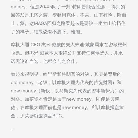
money。但是20:45问了一卦“特朗普能否胜选”，得到的
回答却是未济之蒙。变卦用克体，不吉。山下有险，险而
止，蒙。这MAGA回归之路看起来是要被一座大山给挡住
了的样子。结果恐有不测呀。难绷。
摩根大通 CEO 杰米·戴蒙的夫人朱迪·戴蒙周末在密歇根州
拉票。但杰米·戴蒙本人拒绝公开支持任何候选人，并承
诺无论谁当选，他都会与之合作。
看起来很明显，哈里斯和特朗普的对决，其实是背后的
old money（老钱，以摩根大通为代表的传统财团）和
new money（新钱，以马斯克为代表的资本新势力）的
对垒。加密资本肯定是属于new money。即便是贝莱
德，在摩根大通面前也是new money。所以摩根操盘黄
金，贝莱德就去操盘BTC。
…