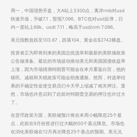
周一，中国强势开盘，大A站上3300点，离岸rmb对usd
快速升值，升破7.1，暂报7.096。BTC也对usd反弹，日
内一度站上69k。usdt 7.11，略高于usd/cnh 7.096。
美元指数急跌至103.67，跌落104。黄金在$2742横盘。
投资者正为即将到来的美国总统选举和最新的美联储政策
公告做准备。最近的市场波动推动美元和美国国债收益率
上涨，因为市场猜测特朗普可能会在本月重返白宫，他的
移民、减税和关税政策可能会助推通胀。然而，对选举结
果的不确定性促使交易员们今天早上缩减了相关押注。显
然，市场也许意识到了此前对特朗普交易的押注也许过大
了。
在货币政策方面，美联储预计将在本周小幅降息25个基
点，此前在9月份曾进行过大幅的50个基点降息。市场也
在消化美联储在12月再次降息25个基点的预期。美元兑