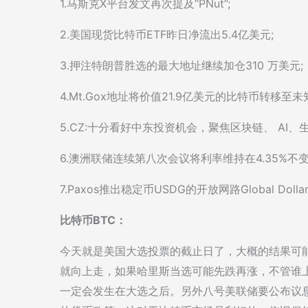
1.马斯克X平台发文再次提及“PNut”;
2.美国现货比特币ETF昨日净流出5.4亿美元;
3.押注特朗普胜选的最大地址继续加仓310 万美元;
4.Mt.Gox地址将价值21.9亿美元的比特币转移至未
5.CZ:十分看好中东投资机会，聚焦区块链、 AI、
6.澳洲联储连续第八次会议将利率维持在4.35%不
7.Paxos推出稳定币USDG的开放网路Global Dol
比特币BTC：
今天就是美国大选投票的截止日了，大概的结果可
就向上走，如果哈里斯当选可能先跌再涨，不管谁
一定会发生在大选之后。另外八号美联储要公布议