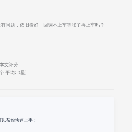
走势没有问题，依旧看好，回调不上车等涨了再上车吗？
本文评分
个 平均:
0
星]
可以帮你快速上手：