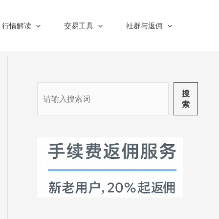
行情解读
交易工具
社群与返佣
搜
搜
索
索