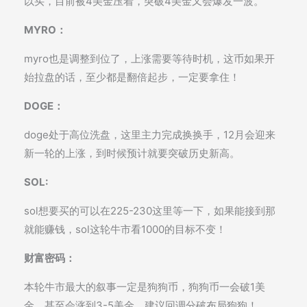
以买，目前被4美金压着，突破4美金又会爆发一波。
MYRO：
myro也是调整到位了，上涨需要等待时机，这币如果开
始拉盘的话，至少都是翻倍起步，一定要拿住！
DOGE：
doge处于高位洗盘，这里主力完成换换手，12月会迎来
新一轮的上涨，到时候预计就要突破历史新高。
SOL:
sol想要买的可以在225-230这里等一下，如果能接到那
就能赚钱，sol这轮牛市看1000的目标不变！
财富密码：
本轮牛市最大的叙事一定是狗狗币，狗狗币一会破1美
金，甚至会涨到3-5美金，建议回调分破布局狗狗！