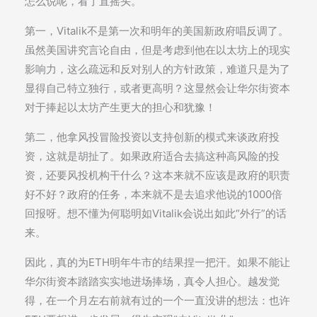
怎么说呢，看了直摇头。
第一，Vitalik不是第一次和明年的美国新政府唱反调了。
虽然美国讲究言论自由，但是考虑到他在以太坊上的现实
影响力，这么疏远和反对别人的方针政策，难道只是为了
显得自己特立独行，或者更高明？这显然会让华尔街资本
对于捧起以太坊产生更大的担心和犹豫！
第二，他拿风投冒险投资以支持创新的模式来谈政府投
资，这就是胡扯了。如果政府适合去搞这种高风险的投
资，还要风投机构干什么？这本来就不应该是政府的职责
好不好？政府的任务，本来就不是去追求他说的1000倍
回报呀。想不懂为何聪明如Vitalik会说出如此“外行”的话
来。
因此，真的为ETH明年牛市的结果捏一把汗。如果不能让
华尔街资本踏踏实实地进场捧场，真令人担心。越发觉
得，在一个月左右前就有过的一个一直没讲的想法：也许