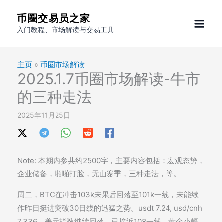
跳
币圈交易员之家
至
入门教程、市场解读与交易工具
内
容
主页
»
币圈市场解读
2025.1.7币圈市场解读-牛市
的三种走法
2025年11月25日
Note: 本期内参共约2500字，主要内容包括：宏观态势，
企业储备，啪啪打脸，无山寨季，三种走法，等。
周二，BTC在冲击103k未果后回落至101k一线，未能续
作昨日挺进突破30日线的迅猛之势。usdt 7.24, usd/cnh
7.336。美元指数继续回落，已接近108一线。黄金小幅