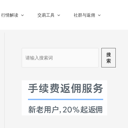
行情解读
交易工具
社群与返佣
搜
搜
索
索