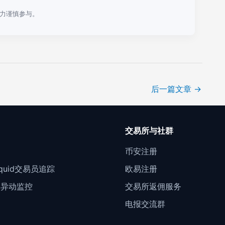
力谨慎参与。
后一篇文章
→
口
交易所与社群
门
币安注册
Liquid交易员追踪
欧易注册
约异动监控
交易所返佣服务
电报交流群