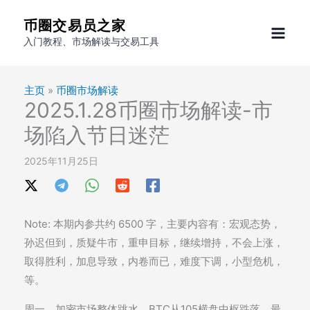
跳
币圈交易员之家
至
入门教程、市场解读与交易工具
内
容
主页
»
币圈市场解读
2025.1.28币圈市场解读-市
场陷入节日迷茫
2025年11月25日
Note: 本期内参共约 6500 字，主要内容有：宏观态势，
孙迟但到，质疑牛市，重申目标，继续增持，不会上涨，
取得胜利，加息导致，内卷而已，难度下调，小型危机，
等。
周一，加密市场整体跳水。BTC从105横盘中枢跌落，最