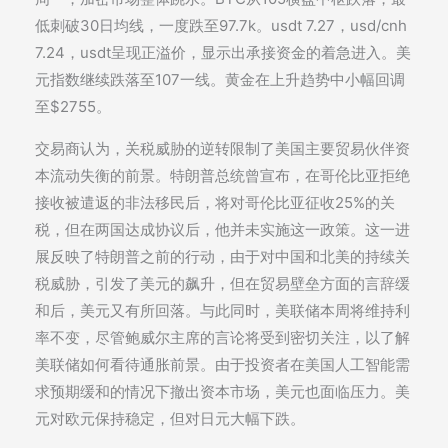
低刺破30日均线，一度跌至97.7k。usdt 7.27，usd/cnh
7.24，usdt呈现正溢价，显示出承接资金的着急进入。美
元指数继续跌落至107一线。黄金在上升趋势中小幅回调
至$2755。
交易商认为，关税威胁的逆转限制了美国主要贸易伙伴资
本流动失衡的前景。特朗普总统曾宣布，在哥伦比亚拒绝
接收被遣返的非法移民后，将对哥伦比亚征收25%的关
税，但在两国达成协议后，他并未实施这一政策。这一进
展反映了特朗普之前的行动，由于对中国和北美的持续关
税威胁，引发了美元的飙升，但在贸易壁垒方面的言辞缓
和后，美元又有所回落。与此同时，美联储本周将维持利
率不变，尽管鲍威尔主席的言论将受到密切关注，以了解
美联储如何看待通胀前景。由于投资者在美国人工智能需
求预期缓和的情况下撤出资本市场，美元也面临压力。美
元对欧元保持稳定，但对日元大幅下跌。