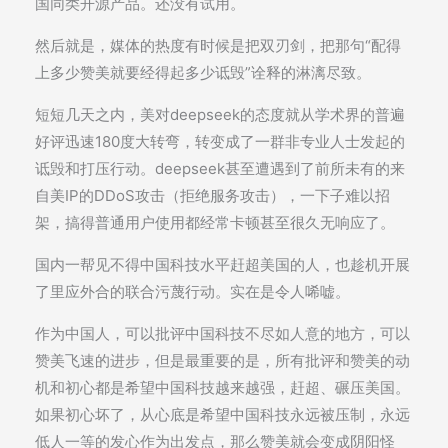
国同类开源产品。还没有试用。
然后就是，媒体的热度有时候是把双刃剑，把那句“配得
上多少赞美就要经得起多少诋毁”诠释的淋漓尽致。
短短几天之内，美对deepseek的态度就从学术界的普遍
好评迅速180度大转弯，转变成了一群非专业人士发起的
诋毁和打压行动。deepseek甚至遭遇到了前所未有的来
自美IP的DDoS攻击（拒绝服务攻击），一下子难以招
架，搞得普通用户使用都经常卡顿甚至很久无响应了。
国内一帮见不得中国科技水平赶超美国的人，也趁机开展
了里应外合的联合污蔑行动。实在是令人唏嘘。
作为中国人，可以批评中国科技不尽如人意的地方，可以
赞美飞速的进步，但是最重要的是，所有批评和赞美的动
机和初心都是希望中国科技越来越强，赶超、碾压美国。
如果初心坏了，从心底是希望中国科技永远被压制，永远
低人一等的发心作为出发点，那么赞美就会变成阴阳怪