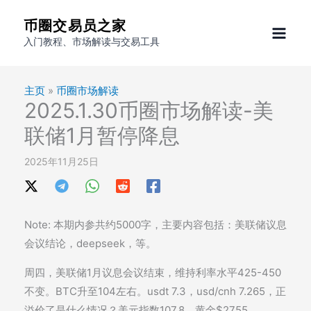
跳
币圈交易员之家
至
入门教程、市场解读与交易工具
内
容
主页
»
币圈市场解读
2025.1.30币圈市场解读-美
联储1月暂停降息
2025年11月25日
Note: 本期内参共约5000字，主要内容包括：美联储议息
会议结论，deepseek，等。
周四，美联储1月议息会议结束，维持利率水平425-450
不变。BTC升至104左右。usdt 7.3，usd/cnh 7.265，正
溢价了是什么情况？美元指数107.8，黄金$2755。