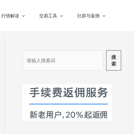
行情解读
交易工具
社群与返佣
搜
搜
索
索