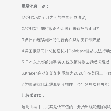
重要消息一览：
1.特朗普称1个月内会与中国达成协议;
2.特朗普早期行政命令即将迎来首波截止日期;
3.两日内连续施压特朗普再次喊话美联储降息;
4.美国俄勒冈州总检察长对Coinbase提起执法行动;
5.日本东京都前知事:美关税政策将致世界经济衰退;
6.Kraken启动组织架构重组为2026年在美国上市做
7.美联储戴利:若通胀更具粘性，今年降息次数可能
比特币BTC：
这周山寨币，尤其是低市值的，开始出现轮翻的暴