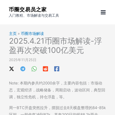
跳
币圈交易员之家
至
入门教程、市场解读与交易工具
内
容
主页
»
币圈市场解读
2025.4.21币圈市场解读-浮
盈再次突破100亿美元
2025年11月25日
Note: 本期内参共约2000余字，主要内容包括：市场动
态，宏观经济，战略储备，周期启动，波动区间，典型回
调，独立性危机，持仓浮盈，等。
周一BTC开盘突然拉升，摆脱过去8天横盘整理的84-85k
区间，一鼓作气冲到87k，直奔200日均线88.2k而去。