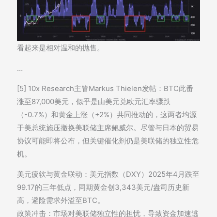
看起来是相对温和的抛售。
…
[5] 10x Research主管Markus Thielen发帖：BTC此番
涨至87,000美元，似乎是由美元兑欧元汇率骤跌
（-0.7%）和黄金上涨（+2%）共同推动的，这两者均源
于美总统施压撤换美联储主席鲍威尔。尽管与日本的贸易
协议可能即将公布，但关键催化剂仍是美联储的独立性危
机。
美元疲软与黄金联动：美元指数（DXY）2025年4月跌至
99.17的三年低点，同期黄金创3,343美元/盎司历史新
高，避险需求外溢至BTC。
政策冲击：市场对美联储独立性的担忧，导致资金加速逃