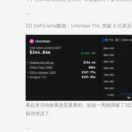
…
[2] DeFiLlama数据：Unichain TVL 突破 3 亿美
看起来活动效果还蛮显著的。短短一周就突破了3亿
留存情况了。
…