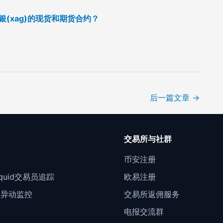
白银(xag)的现货和期货合约？
后一篇文章
→
口
交易所与社群
门
币安注册
Liquid交易员追踪
欧易注册
约异动监控
交易所返佣服务
电报交流群