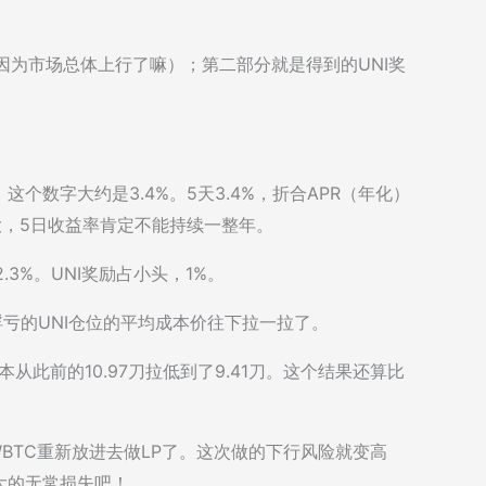
因为市场总体上行了嘛）；第二部分就是得到的UNI奖
个数字大约是3.4%。5天3.4%，折合APR（年化）
大，5日收益率肯定不能持续一整年。
3%。UNI奖励占小头，1%。
浮亏的UNI仓位的平均成本价往下拉一拉了。
本从此前的10.97刀拉低到了9.41刀。这个结果还算比
WBTC重新放进去做LP了。这次做的下行风险就变高
大的无常损失吧！