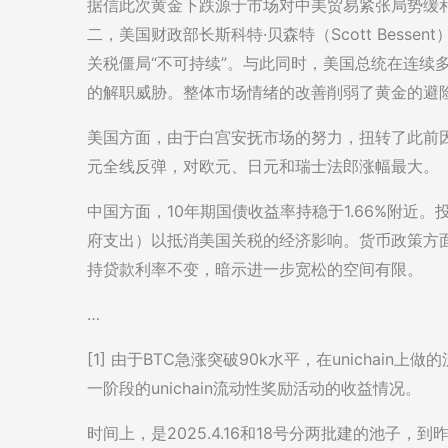
据信此次黄金下跌源于市场对中美贸易紧张局势缓
二，美国财政部长斯科特·贝森特（Scott Bess
关税僵局“不可持续”。与此同时，美国总统在连续
的解职威胁。整体市场情绪的改善削弱了黄金的避险
美国方面，由于白宫安抚市场的努力，扭转了此前
元全线反弹，对欧元、日元和瑞士法郎涨幅最大。
中国方面，10年期国债收益率持稳于1.66%附近
府支出）以抵消美国关税的经济影响。货币政策方
持贷款利率不变，暗示进一步宽松的空间有限。
…
[1] 由于BTC急涨突破90k水平，在unicha
一阶段的unichain流动性奖励活动的收益情况。
时间上，是2025.4.16和18号分两批建的池子，