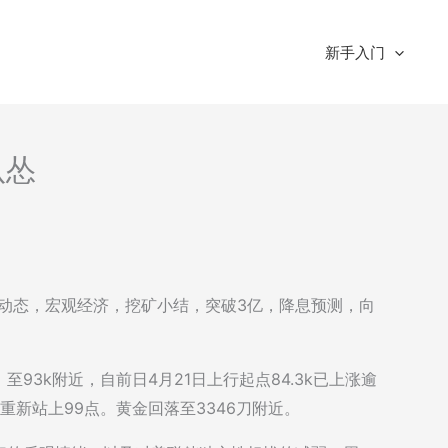
新手入门
认怂
市场动态，宏观经济，挖矿小结，突破3亿，降息预测，向
93k附近，自前日4月21日上行起点84.3k已上涨逾
小幅反弹重新站上99点。黄金回落至3346刀附近。