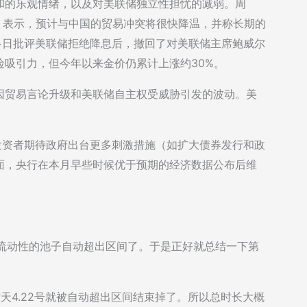
和的乐观情绪，以及对美联储独立性担忧的减弱。周
ent）表示，预计与中国的贸易冲突将很快降温，并称长期的
多日批评美联储拒绝降息后，撤回了对美联储主席鲍威尔
吸引力，但今年以来金价仍累计上涨约30%。
因贸易言论升级和美联储自主权受威胁引发的波动。美
。投资者期待政府出台更多刺激措施（如扩大债券发行和政
面，央行在本月早些时候优于预期的经济数据公布后维
in上做的流动性的池子自动超出区间了。于是正好就总结一下第
到昨天4.22号就被自动超出区间结束掉了。所以总时长大概