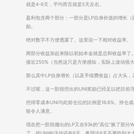
就是4-6天，平均而言就是5天左右。
盈利包含两个部分：一部分是LP自身价值的增长（
励。
绝对数字不方便透露了。这里说一下相对收益率。
两部分收益加起来除以初始本金就是总和收益率了。这
接近250%（当然这只是方便感知，实际上波动很
那么其中LP自身增长（以及手续费收益）占大头，2.
不过呢，这一阶段挖出的UNI奖励已经足以把目前
挖得零成本UNI与此前仓位的比例是16.6%。持仓成
较令人满意。
现在把一阶段撤出的LP又在93k的“高位”换了部分
了。挖UNI的活动还有6天。希望这6天不要吃到太