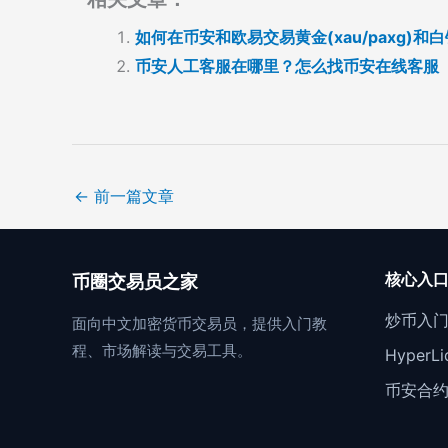
如何在币安和欧易交易黄金(xau/paxg)和
币安人工客服在哪里？怎么找币安在线客服
←
前一篇文章
核心入
币圈交易员之家
炒币入
面向中文加密货币交易员，提供入门教
程、市场解读与交易工具。
Hyper
币安合