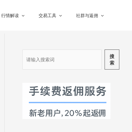
行情解读
交易工具
社群与返佣
搜
搜
索
索