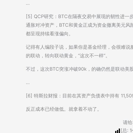
…
[5] QCP研究：BTC在隔夜交易中展现的韧性
通胀对冲资产，BTC和黄金正成为资金撤离美元风
都呈现持续看涨偏向。
记得有人编段子说，如果你是基金经理，会很难说服
的联动，转向联动黄金，“这次不一样”。
不过，这次BTC突涨冲破90k，的确仍然是联动
…
[6] 特斯拉财报：目前在其资产负债表中持有 11,
反正成本已经做低。就拿着不动了。
请给
[总:
1