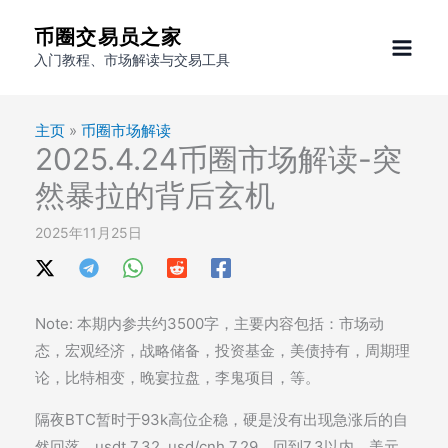
跳
币圈交易员之家
至
入门教程、市场解读与交易工具
内
容
主页
»
币圈市场解读
2025.4.24币圈市场解读-突
然暴拉的背后玄机
2025年11月25日
Note: 本期内参共约3500字，主要内容包括：市场动
态，宏观经济，战略储备，投资基金，美债持有，周期理
论，比特相变，晚宴拉盘，李鬼项目，等。
隔夜BTC暂时于93k高位企稳，硬是没有出现急涨后的自
然回落。usdt 7.32, usd/cnh 7.29，回到7.3以内。美元