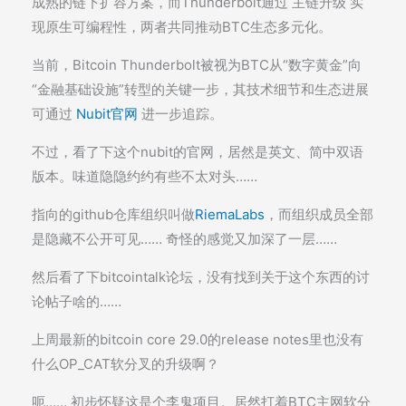
成熟的链下扩容方案，而Thunderbolt通过 主链升级 实
现原生可编程性，两者共同推动BTC生态多元化。
当前，Bitcoin Thunderbolt被视为BTC从“数字黄金”向
“金融基础设施”转型的关键一步，其技术细节和生态进展
可通过
Nubit官网
进一步追踪。
不过，看了下这个nubit的官网，居然是英文、简中双语
版本。味道隐隐约约有些不太对头……
指向的github仓库组织叫做
RiemaLabs
，而组织成员全部
是隐藏不公开可见…… 奇怪的感觉又加深了一层……
然后看了下bitcointalk论坛，没有找到关于这个东西的讨
论帖子啥的……
上周最新的bitcoin core 29.0的release notes里也没有
什么OP_CAT软分叉的升级啊？
呃…… 初步怀疑这是个李鬼项目。居然打着BTC主网软分