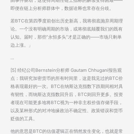
由事件驱动，这使得周期性链上指标的解读变得困难——
即便在链上分析师群体中，数据诠释也常存在分歧。
若BTC在第四季度前创出历史新高，我将彻底抛弃周期理
论。一个没有明确周期的市场，或将彻底颠覆我们的既有
认知。届时，那些”永恒多头”才是正确的——市场只剩单
边上涨。」
…
[5] 经纪公司Bernstein分析师 Gautam Chhugani报告观
点：我研究加密货币的所有时间里，这是我见过的BTC价
格表现最好的一次。BTC在纳斯达克指数下跌期间相对具
有韧性，而纳斯达克指数回升后，BTC则回升更多。投资
者现在可能更多地将BTC视为一种非主权价值存储手段，
以及某种形式的对冲地缘政治不确定性、政策错误和货币
贬值的工具。
他的意思是BTC的估值逻辑正在悄然发生变化，也就是常