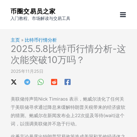
跳
币圈交易员之家
至
入门教程、市场解读与交易工具
内
容
主页
»
比特币行情分析
2025.5.8比特币行情分析-这
次能突破10万吗？
2025年11月25日
美联储传声筒Nick Timiraos 表示，鲍威尔淡化了任何关
于美联储寻求通过降息来缓解特朗普关税带来的经济疲软
的猜测。鲍威尔在新闻发布会上22次提及等待(wait)这个
词，以强调美联储并不急于行动。
此番言论暴露出特朗普贸易政策造成美国和其他经济体之