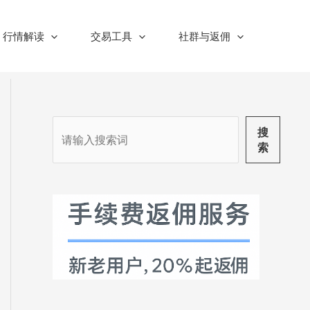
行情解读
交易工具
社群与返佣
搜
搜
索
索