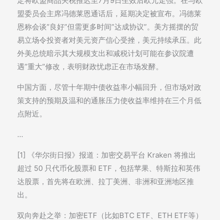
定将欧盟商品关税推迟至7月9日生效后欧元走强。在与欧
盟委员会主席冯德莱恩通话后，延期决定被宣布。冯德莱
恩称会谈”良好”但需更多时间”达成协议”。美方摇摆的贸
易立场令投资者对美元资产信心受挫，美元持续承压。此
外美总统暗示其大规模支出和减税计划可能在参议院遭
遇”重大”修改，表明财政忧虑正在市场发酵。
中国方面，尽管十年期中债收益率小幅回升，但市场对政
策支持的预期及温和的通胀压力使收益率维持在三个月低
点附近。
…
[1] 《华尔街日报》报道：加密交易平台 Kraken 将推出
超过 50 只代币化股票和 ETF，包括苹果、特斯拉和英伟
达股票，首先将在欧洲、拉丁美洲、非洲和亚洲地区推
出。
双向奔赴之举：加密ETF（比如BTC ETF、ETH ETF等）