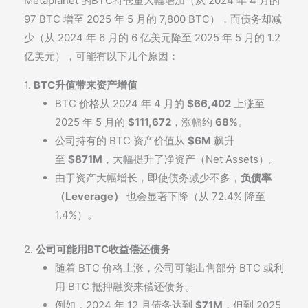
Metaplanet 的BTC持仓量大幅增加（从 2024 年 4 月的
97 BTC 增至 2025 年 5 月的 7,800 BTC），而债务却减
少（从 2024 年 6 月的 6 亿美元降至 2025 年 5 月的 1.2
亿美元），可能有以下几个原因：
1.
BTC升值带来资产增值
BTC 价格从 2024 年 4 月的
$66,402
上涨至
2025 年 5 月的
$111,672
，涨幅约
68%
。
公司持有的 BTC 资产价值从
$6M
飙升
至
$871M
，大幅提升了净资产（Net Assets）。
由于资产大幅增长，即使债务减少不多，
负债率
（Leverage）
也会显著下降（从 72.4% 降至
1.4%）。
2.
公司可能用BTC收益偿还债务
随着 BTC 价格上涨，公司可能出售部分 BTC 或利
用 BTC 抵押融资来偿还债务。
例如，2024 年 12 月债务达到
$71M
，但到 2025