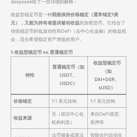
deepseek给了一些详细的解释：
收益型稳定币是一种
既能保持价格稳定（通常锚定1美
元），又能为持有者提供被动收益
的加密货币。它结合了
传统稳定币的低波动性和DeFi（去中心化金融）的收益机
会，适合希望稳定资产增值的用户。
1. 收益型稳定币 vs. 普通稳定币
收益型稳定币
普通稳定币（如
（如
特性
USDT、
DAI+DSR、
USDC）
sUSD）
价格锚定
1:1 美元挂钩
1:1 美元挂钩
无（或仅中心化
来自DeFi借贷、
收益来源
机构利息）
质押等
法币储备或算法
智能合约自动生