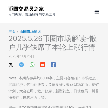
跳
币圈交易员之家
至
入门教程、市场解读与交易工具
内
容
主页
»
币圈市场解读
2025.5.26币圈市场解读-散
户几乎缺席了本轮上涨行情
2025年11月25日
Note: 本期内参共约6000字，主要内容包括：市场动态，
宏观经济，代币化股票，负债良好，收益型稳定币，挖矿
计划，大会在即，散户缺席，新型钓鱼，日债危局，川普
净资产，抛售压力，等。
周一，BTC反弹升至109.6k重新接近110k。usdt 7.2,