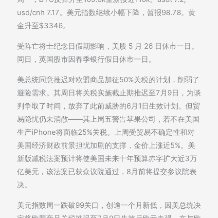
usd/cnh 7.17。美元指数继续小幅下降，暂报98.78。黄
金升至$3346。
受阵亡将士纪念日假期影响，美股 5 月 26 日休市一日。
同日，英国股市因春季银行假日休市一日。
美总统同意推迟对欧盟商品加征50%关税的计划，削弱了
避险需求。其周日将关税实施截止期推迟至7月9日，为谈
判争取了时间，放弃了此前威胁的6月1日生效计划。但贸
易隐忧仍未消散——其上周五警告苹果公司，若不在美国
生产iPhone将面临25%关税。上周受贸易不确定性和对
美国经济财政前景担忧加剧的支撑，金价上涨近5%。美
新版减税法案预计将使美国未来十年预算赤字扩大近3万
亿美元，该法案已获众议院通过，8月前将提交参议院表
决。
美元指数周一跌破99关口，创逾一个月新低，因美总统决