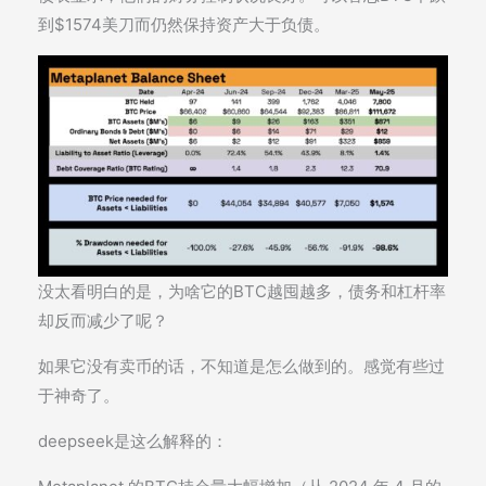
到$1574美刀而仍然保持资产大于负债。
没太看明白的是，为啥它的BTC越囤越多，债务和杠杆率
却反而减少了呢？
如果它没有卖币的话，不知道是怎么做到的。感觉有些过
于神奇了。
deepseek是这么解释的：