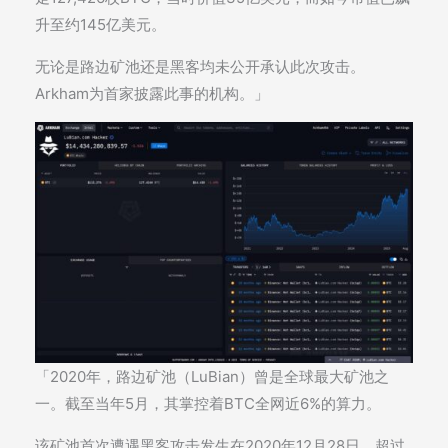
升至约145亿美元。
无论是路边矿池还是黑客均未公开承认此次攻击。
Arkham为首家披露此事的机构。」
「2020年，路边矿池（LuBian）曾是全球最大矿池之
一。截至当年5月，其掌控着BTC全网近6%的算力。
该矿池首次遭遇黑客攻击发生在2020年12月28日，超过