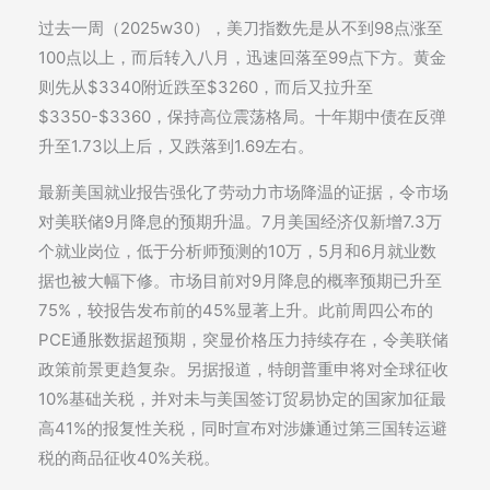
过去一周（2025w30），美刀指数先是从不到98点涨至
100点以上，而后转入八月，迅速回落至99点下方。黄金
则先从$3340附近跌至$3260，而后又拉升至
$3350-$3360，保持高位震荡格局。十年期中债在反弹
升至1.73以上后，又跌落到1.69左右。
最新美国就业报告强化了劳动力市场降温的证据，令市场
对美联储9月降息的预期升温。7月美国经济仅新增7.3万
个就业岗位，低于分析师预测的10万，5月和6月就业数
据也被大幅下修。市场目前对9月降息的概率预期已升至
75%，较报告发布前的45%显著上升。此前周四公布的
PCE通胀数据超预期，突显价格压力持续存在，令美联储
政策前景更趋复杂。另据报道，特朗普重申将对全球征收
10%基础关税，并对未与美国签订贸易协定的国家加征最
高41%的报复性关税，同时宣布对涉嫌通过第三国转运避
税的商品征收40%关税。