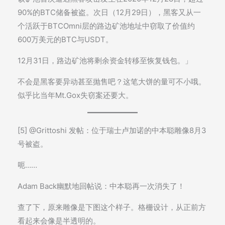
90%的BTC储备被盗。次日（12月29日），黑客又从一
个活跃于BTCOmni层的路边矿池地址中窃取了价值约
600万美元的BTC与USDT。
12月31日，路边矿池将剩余资金转移至恢复钱包。」
不会是黑客要异动甚至抛售吧？这笔大饼的量可不小哦。
似乎比当年Mt.Gox失窃案还要大。
[5] @Grittoshi 发帖：位于瑞士卢加诺的中本聪雕像8月3
号被盗。
呃……
Adam Back幽默地回帖说：中本聪再一次消失了！
查了下，原来雕像是下图这个样子。格栅设计，从正前方
看起来会像是半透明的。