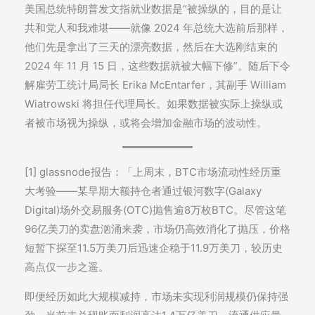
美国总统特朗普发文指就业数据是“被操纵的，目的是让
共和党人和我难堪——就像 2024 年总统大选前后那样，
他们先是拿出了三天的漂亮数据，然后在大选刚结束的
2024 年 11 月 15 日，这些数据就被大幅下修”。随后下令
解雇劳工统计局局长 Erika McEntarfer，其副手 William
Wiatrowski 将担任代理局长。如果数据被实际上操纵或
者被市场视为操纵，或将会增加金融市场的波动性。
[1] glassnode报告：「上周末，BTC市场流动性经历重
大考验——某早期大额持仓者通过银河数字(Galaxy
Digital)场外交易服务(OTC)抛售逾8万枚BTC。尽管这笔
96亿美刀的卖盘汹涌来袭，市场仍高效消化了抛压，价格
短暂下探至11.5万美刀后迅速企稳于11.9万美刀，较历史
高点仅一步之遥。
即便经历如此大规模减持，市场未实现利润规模仍保持强