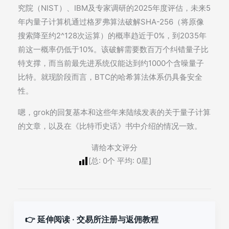
究院（NIST）、IBM及专家调研的2025年度评估，未来5
年内量子计算机通过格罗弗算法破解SHA-256（将原像
搜索降至约2^128次运算）的概率趋近于0%，到2035年
前这一概率仍低于10%。该破解需要数百万个纠错量子比
特支撑，而当前最先进系统仅能达到约1000个含噪量子
比特。就现阶段而言，BTC的哈希算法体系仍具备安全
性。
嗯，grok的回复基本和这些年来陆续发表的关于量子计算
的文章，以及在《比特币史话》书中介绍的情况一致。
请给本文评分
[总:
0
个 平均:
0
星]
👉 延伸阅读 · 交易所注册与返佣教程