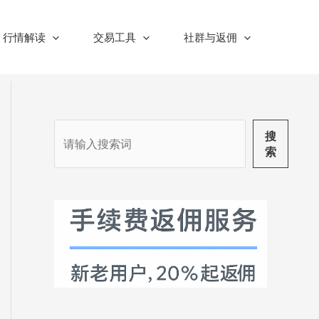
行情解读
交易工具
社群与返佣
搜
搜
索
索