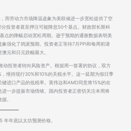
忧，而劳动力市场降温迹象为美联储进一步宽松提供了空
部分投资者甚至押注可能降息50个基点。财政部长斯科
个基点的降幅启动宽松周期。逊于预期的通胀数据表明美
象强化了鸽派预期。投资者正等待7月PPI和每周初请
对澳元和日元跌幅最大。
息推动投资者转向风险资产。根据周一签署的协议，双方
5%，维持现行30%和10%的关税水平。这一延期为假日季
键进口产品的低税率。英伟达和AMD同意将15%的在
息进一步提振市场情绪。国内投资者正密切关注本周将
数据。
2025 年年底以太坊预测价格。