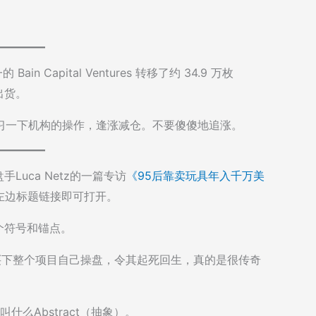
ain Capital Ventures 转移了约 34.9 万枚
出货。
学习一下机构的操作，逢涨减仓。不要傻傻地追涨。
操盘手Luca Netz的一篇专访
《95后靠卖玩具年入千万美
左边标题链接即可打开。
个符号和锚点。
美刀买下整个项目自己操盘，令其起死回生，真的是很传奇
叫什么Abstract（抽象）。