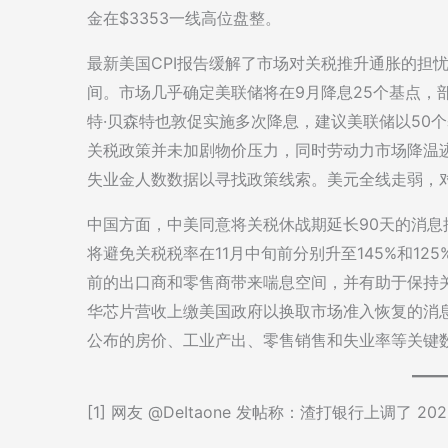
金在$3353一线高位盘整。
最新美国CPI报告缓解了市场对关税推升通胀的担
间。市场几乎确定美联储将在9月降息25个基点，
特·贝森特也敦促实施多次降息，建议美联储以50
关税政策并未加剧物价压力，同时劳动力市场降温迹
失业金人数数据以寻找政策线索。美元全线走弱，
中国方面，中美同意将关税休战期延长90天的消
将避免关税税率在11月中旬前分别升至145%和12
前的出口商和零售商带来喘息空间，并有助于保持关
华芯片营收上缴美国政府以换取市场准入恢复的消
公布的房价、工业产出、零售销售和失业率等关键
[1] 网友 @DeItaone 发帖称：渣打银行上调了 