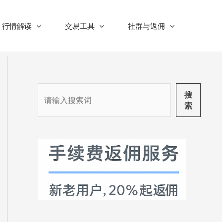
行情解读
交易工具
社群与返佣
搜
搜
索
索