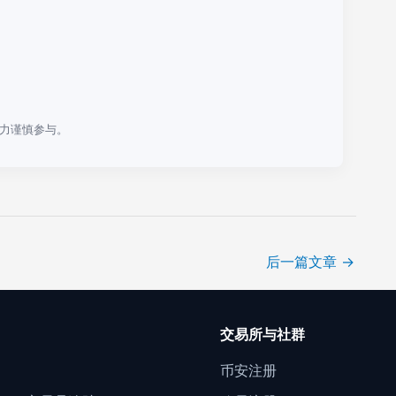
力谨慎参与。
后一篇文章
→
口
交易所与社群
门
币安注册