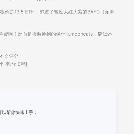
上的地板价是13.5 ETH，超过了曾经大红大紫的BAYC（无聊
学费啊！反而是捡漏捡到的像什么mooncats，貌似还
本文评分
个 平均:
0
星]
可以帮你快速上手：