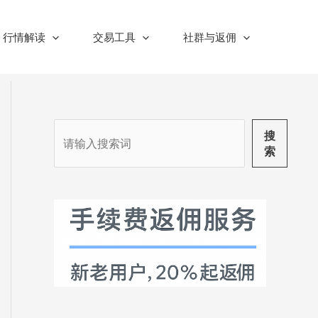
行情解读
交易工具
社群与返佣
搜
搜
索
索