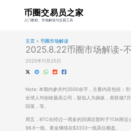
跳
币圈交易员之家
至
内
入门教程、市场解读与交易工具
容
主页
»
币圈市场解读
2025.8.22币圈市场解读
2025年11月25日
Note: 本期内参共约3500余字，主要内容包括
全球人均创收最高公司，疑似人为操纵，美联储7月
回落，等。
周五，BTC在经过一周多的回调后暂时于113k附近企稳。us
98.6一线。黄金继续在$3333一线高位横盘。