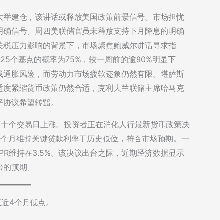
大举建仓，该讲话或释放美国政策前景信号。市场担忧
明确信号。周四美联储官员未释放支持下月降息的明确
关税压力影响的背景下，市场聚焦鲍威尔讲话寻求指
5个基点的概率为75%，较一周前的逾90%明显下
成通胀风险，而劳动力市场疲软迹象仍然有限。堪萨斯
适度紧缩货币政策仍然合适，克利夫兰联储主席哈马克
平协议希望转黯。
续第十个交易日上涨。投资者正在消化人行最新货币政策决
三个月维持关键贷款利率于历史低位，符合市场预期。一
期LPR维持在3.5%。该决议出台之际，近期经济数据显示
松的预期。
价跌至近4个月低点。