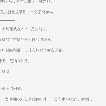
收割人头，基本上属于不祥之兆。
吐槽说这玩意儿就是垃圾币，十分后悔参与。
本轮牛市终顶或在2-3个月的前方。
著增加了市场的投机性和脆弱性。
连环踩踏和爆仓，让市场陷入熊市调整。
一个月，还有3个月。
心对待。
续从历史高点回落。
零值，表明网络未实现利润相对一年常态水平收缩，更大比