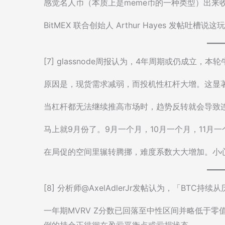
感觉名人币（本质上是meme币的一种类型）出来
BitMEX 联合创始人 Arthur Hayes 发帖
[7] glassnode周报认为，4年周期或仍成立，
原因是，现货需求减弱，而投机性杠杆大增。这显
当杠杆都无法继续推高市场时，趋势反转就会导致
马上就9月份了。9月一个月，10月一个月，11月
在局促的空间里辗转腾挪，难度系数大大增加。小
[8] 分析师@AxelAdlerJr发帖认为，「BTC持
一年期MVRV Z分数已回落至中性区间并略低于