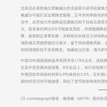
交易员在美联储主席鲍威尔杰克逊霍尔讲话前避免
鲍威尔可能打压近期降息预期，正寻求利率路径的
信号，在劳动力市场降温但通胀仍高于目标且易受
引。投资者仍押注9月可能政策宽松，市场预期降息2
降。政策制定者警告称，关税相关价格压力持续构
城联储主席施密德近日表示，鉴于持续通胀风险，
则强调现阶段不支持降息。地缘政治方面，俄乌和
中国10年期国债收益率周四升至1.79%左右，连
定及中美贸易休战进展。8月会议上，央行连续第
年期贷款市场报价利率(LPR)保持在3.0%，五年
国内经济活动可能放缓，强化了货币政策将保持宽
[1] cointelegraph报道：微策略（MSTR）股