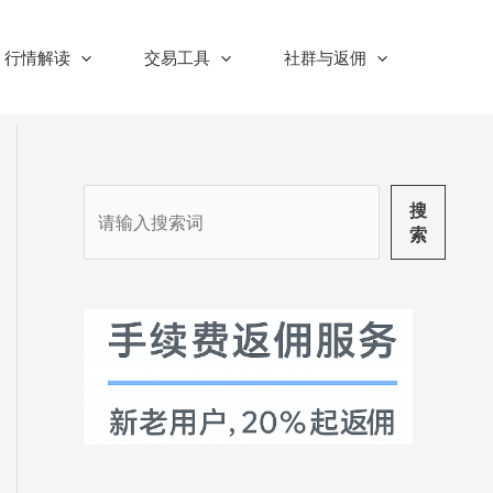
行情解读
交易工具
社群与返佣
搜
搜
索
索