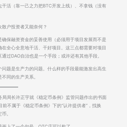
干活（靠一己之力把BTC开发上线）、不拿钱（没有
众散户投资者又能奈何？
是确保融资资金的妥善使用（必须用于项目发展而不是
确在全心全意地干活、干好项目。这三点都需要对项目
通过DAO自治也是一个手段；或许还有其他手段。
个问题是生产力的问题。什么样的手段最能激发出高生
是不同的生产关系。
务及库务局局长许正宇就《稳定币条例》监管问题作出的书面
目前不属于《稳定币条例》下的“认许提供者”，找换
定币。
画上了一个句号。OTC店可以歇了。