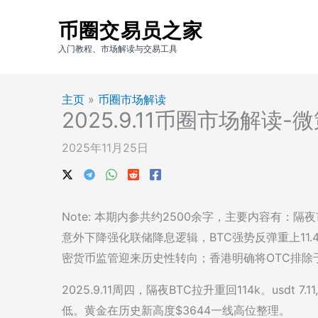
跳
币圈交易员之家
至
内
入门教程、市场解读与交易工具
容
主页
»
币圈市场解读
2025.9.11币圈市场解读
2025年11月25日
Note: 本期内参共约2500余字，主要内容有：
意外下降强化联储降息逻辑，BTC强势反弹重上11
密货币监管迎来历史性转向；香港明确将OTC排除
2025.9.11周四，隔夜BTC拉升重回114k。usdt 7.
低。黄金在历史新高度$3644一线高位整理。