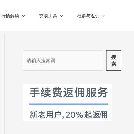
行情解读
交易工具
社群与返佣
搜
搜
索
索