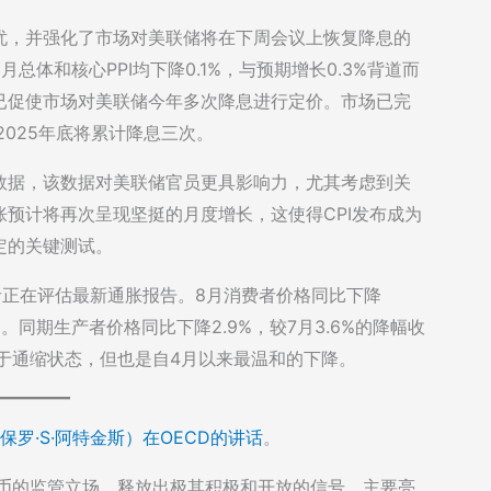
忧，并强化了市场对美联储将在下周会议上恢复降息的
体和核心PPI均下降0.1%，与预期增长0.3%背道而
已促使市场对美联储今年多次降息进行定价。市场已完
025年底将累计降息三次。
数据，该数据对美联储官员更具影响力，尤其考虑到关
预计将再次呈现坚挺的月度增长，这使得CPI发布成为
定的关键测试。
资者正在评估最新通胀报告。8月消费者价格同比下降
。同期生产者价格同比下降2.9%，较7月3.6%的降幅收
于通缩状态，但也是自4月以来最温和的下降。
ins（保罗·S·阿特金斯）在OECD的讲话
。
货币的监管立场，释放出极其积极和开放的信号。主要亮