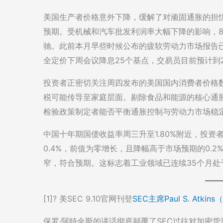
美国生产者价格意外下降，缓解了对顽固通胀的担
预期。受机械和汽车批发利润率大幅下降的影响，8月总
驰。此前本月早些时候公布的疲软劳动力市场报告
全定价下周会议降息25个基点，交易员目前预计到2
投资者正密切关注周四发布的美国国内消费者价格
税可能传导至家庭层面。剔除食品和能源的核心通胀
检验政策制定者能否平衡通胀控制与劳动力市场稳
中国十年期国债收益率周三升至1.80%附近，投
0.4%，前值为零增长，且降幅高于市场预期的0.2%
窄，符合预期。这标志着工业领域已连续35个月处
[1]? 美SEC 9.10官网刊登
SEC主席Paul S. Atk
保罗·阿特金斯的讲话彻底颠覆了SEC过往对加密