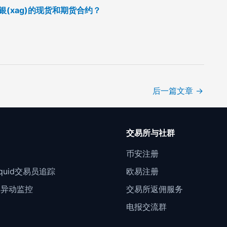
白银(xag)的现货和期货合约？
后一篇文章
→
口
交易所与社群
门
币安注册
Liquid交易员追踪
欧易注册
约异动监控
交易所返佣服务
电报交流群