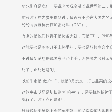
华尔街真是疯狂。要说老美玩金融若说世界第二，
前段时间在内参里提到过，最近有不少东大国内的
纷纷高调宣称要搞加密财库（DAT）。
有趣的是他们搞得不是储备大饼，而是ETH、BN
这就要么是啥啥赶不上热乎的，要么是想搞联合坐
不过最新消息据说国家已经出手，叫停境内各种金融
巧了，正巧还是9月。
以前牛市是“散户牛”，就是9月发文，打击韭菜的投
这轮牛市明显是切换到“机构牛”了，需要机构抬轿
就行了。时间点还是9月。
只能说历史虽然不会简单重复，却又常常惊人地押