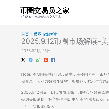
跳
币圈交易员之家
至
内
入门教程、市场解读与交易工具
容
主页
»
币圈市场解读
2025.9.12币圈市场解读
2025年11月25日
Note: 本期内参共约1500余字，主要内容有
期升温，劳动力数据显疲软；板块轮动暗示牛市尾
2025.9.12周五，BTC微微上扬，加密市场普
受到美股纳指、标普等再创历史新高的情绪感染。usdt 7.
上行，暂报$3650。