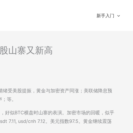
新手入门
-美股山寨又新高
：市场情绪受美股提振，黄金与加密资产同涨；美联储降息预
声；等。
遍回暖，好似BTC横盘时山寨的表演。加密市场的回暖，似乎
11, usd/cnh 7.12。美元指数97.5。黄金继续震荡