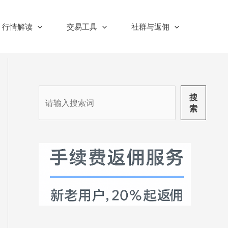
行情解读
交易工具
社群与返佣
搜
搜
索
索