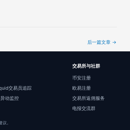
后一篇文章
→
口
交易所与社群
门
币安注册
Liquid交易员追踪
欧易注册
约异动监控
交易所返佣服务
电报交流群
资建议。