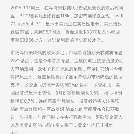
2025.9.17周三，在等待美联储9月份议息会议的最后时间
里，BTC继续向上修复至116k，加密市场涨跌互现。usdt
7.1, usd/cnh 7.1，显示出美元正在实质性走弱。美元指数
跌破97点，来到96.7附近。黄金逼近$3370后又小幅回
落至$3366上方，这里是崭新的历史高位水平。
市场等待美联储的政策决定，市场普遍预期美联储将降息
25个基点，这是今年首次降息。疲软的就业数据凸显劳动
力市场走弱，强化了多次降息的预期，市场目前预计今年
将降息三次。这些预期得到了显示劳动力市场降温的数据
支撑，尽管通胀仍高于美联储2%的目标。尽管如此，美
国经济仍显示出韧性，8月份零售额增长0.6%，核心控制
组增长0.7%，连续第四个月增长。投资者还将关注美联
储的新点阵图和主席杰罗姆·鲍威尔的新闻发布会以获取
进一步指引。与此同时，在央行强劲需求、避险资金流入
以及美元走弱的市场转变支撑下，黄金年内已上涨约
41%。