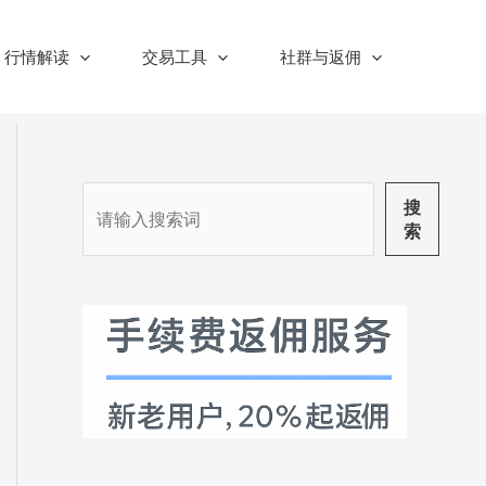
行情解读
交易工具
社群与返佣
搜
搜
索
索