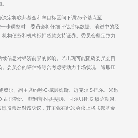
加。
会决定将联邦基金利率目标区间下调25个基点至
行进一步调整时，委员会将仔细评估后续数据、演进中的经
、机构债务和机构抵押贷款支持证券。委员会坚定致力
后续信息对经济前景的影响。若出现可能阻碍委员会目
场。委员会的评估将综合考虑劳动力市场状况、通胀压
威尔、副主席约翰·C·威廉姆斯、迈克尔·S·巴尔、米歇
·D·古尔斯比、菲利普·N·杰斐逊、阿尔贝托·G·穆萨勒姆、
I·米拉恩投票反对该决议，其主张在此次会议上将联邦基金