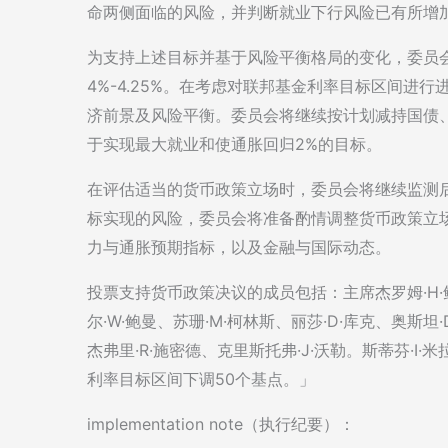
命两侧面临的风险，并判断就业下行风险已有所增
为支持上述目标并基于风险平衡格局的变化，委员
4%-4.25%。在考虑对联邦基金利率目标区间进
济前景及风险平衡。委员会将继续按计划减持国债
于实现最大就业和使通胀回归2%的目标。
在评估适当的货币政策立场时，委员会将继续监测
标实现的风险，委员会将准备酌情调整货币政策立
力与通胀预期指标，以及金融与国际动态。
投票支持货币政策决议的成员包括：主席杰罗姆·H·鲍
尔·W·鲍曼、苏珊·M·柯林斯、丽莎·D·库克、奥斯坦
杰弗里·R·施密德、克里斯托弗·J·沃勒。斯蒂芬·
利率目标区间下调50个基点。」
implementation note（执行纪要）：