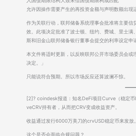
入国债期限结构大致未偿国债期限构成匹配
允许因操作需要产生的再投资金额与声明数额出现适
作为关联行动，联邦储备系统理事会批准将主要信贷利率
效。此项决定批准了波士顿、纽约、费城、里士满
斯和旧金山联邦储备银行董事会提交的利率设定申
本文件将适时更新，以反映联邦公开市场委员会或
决定。」
只能说符合预期。所以市场反应还算波澜不惊。
[2]? coindesk报道：知名DeFi项目Curv
veCRV持有者，从而把CRV变成收益资产。
收益通过发行6000万美刀的crvUSD稳定币来发放
这个是否会面临合规问题？