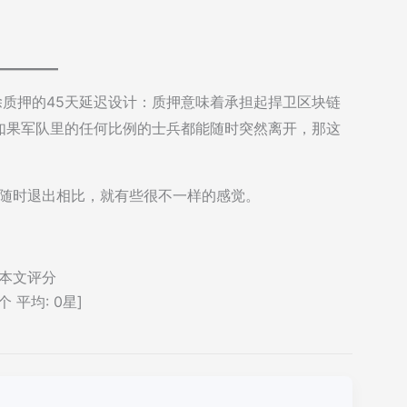
？
谈论ETH解除质押的45天延迟设计：质押意味着承担起捍卫区块链
如果军队里的任何比例的士兵都能随时突然离开，那这
入、随时退出相比，就有些很不一样的感觉。
本文评分
个 平均:
0
星]