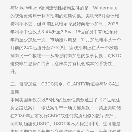
与Mike Wilson强调流动性结构互补的是，Wintermute
的视角更聚焦于利率预期的短期切换。美联储6月会议维
持利率不变，但点阵图从暗示降息转向暗示加息，2026
年利率中位数从3.4%升至3.8%，18位官员中有9位预计
年内至少加息一次。市场随即调整，12月加息概率从一个
月前的24%迅速升至77%[8]。宏观预期正在从一个极端
摆向另一个极端——从降息转向加息的叙事切换，对BTC
这类非生息资产而言，意味着持有机会成本的系统性上
升。
三、监管加速：CBDC禁令、CLARITY听证会与MiCA过
渡期
本周美国参议院以85比5的压倒性票数通过了《21世纪住
房之路法案》，该法案附带一项关键条款——禁止美联储
在2030年底前发行CBDC或任何实质相似的数字资产，
同时明确豁免USDC、USDT等私人稳定币[9]。这可能是
本轮周期中最具长期意义的结构性事件之一。当美联储被