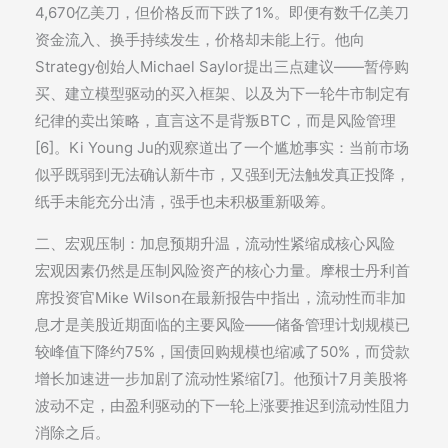
4,670亿美刀，但价格反而下跌了1%。即便有数千亿美刀
资金流入、换手持续发生，价格却未能上行。他向
Strategy创始人Michael Saylor提出三点建议——暂停购
买、建立模型驱动的买入框架、以及为下一轮牛市制定有
纪律的卖出策略，直言这不是背叛BTC，而是风险管理
[6]。Ki Young Ju的观察道出了一个尴尬事实：当前市场
似乎既弱到无法确认新牛市，又强到无法触发真正投降，
纸手未能充分出清，强手也未积极重新吸筹。
二、宏观压制：加息预期升温，流动性紧缩成核心风险
宏观因素仍然是压制风险资产的核心力量。摩根士丹利首
席投资官Mike Wilson在最新报告中指出，流动性而非加
息才是美股近期面临的主要风险——储备管理计划规模已
较峰值下降约75%，国债回购规模也缩减了50%，而贷款
增长加速进一步加剧了流动性紧缩[7]。他预计7月美股将
波动不定，由盈利驱动的下一轮上涨要推迟到流动性阻力
消除之后。