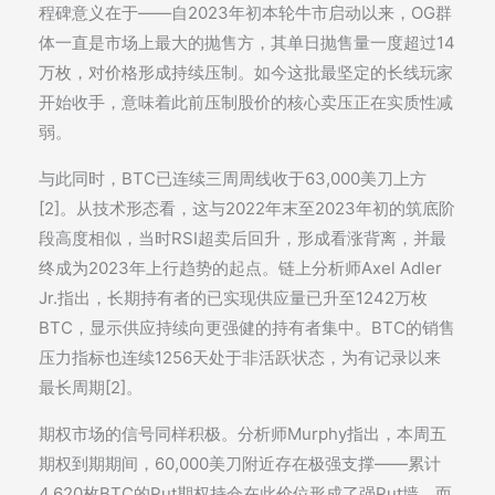
程碑意义在于——自2023年初本轮牛市启动以来，OG群
体一直是市场上最大的抛售方，其单日抛售量一度超过14
万枚，对价格形成持续压制。如今这批最坚定的长线玩家
开始收手，意味着此前压制股价的核心卖压正在实质性减
弱。
与此同时，BTC已连续三周周线收于63,000美刀上方
[2]。从技术形态看，这与2022年末至2023年初的筑底阶
段高度相似，当时RSI超卖后回升，形成看涨背离，并最
终成为2023年上行趋势的起点。链上分析师Axel Adler
Jr.指出，长期持有者的已实现供应量已升至1242万枚
BTC，显示供应持续向更强健的持有者集中。BTC的销售
压力指标也连续1256天处于非活跃状态，为有记录以来
最长周期[2]。
期权市场的信号同样积极。分析师Murphy指出，本周五
期权到期期间，60,000美刀附近存在极强支撑——累计
4,620枚BTC的Put期权持仓在此价位形成了强Put墙，而