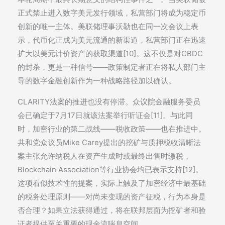
正式禁止进入数字美元发行领域，私营部门将成为稳定币
创新的唯一主体。美联储理事沃勒也在同一次会议上表
示，代币化正成为美元流通的新渠道，私营部门正在迅速
扩大以美元计价资产的获取渠道[10]。这不仅是对CBDC
的封杀，更是一种信号——政策制定者正在将私人部门主
导的数字金融创新作为一种战略路径加以确认。
CLARITY法案的推进也没有停滞。众议院金融服务委员
会已确定于7月17日就该法案举行听证会[11]。与此同
时，加密行业的第二战线——税收政策——也在推进中。
共和党众议员Mike Carey提出的挖矿与质押税收清晰法
案主张允许纳税人在资产生成时或最终出售时缴税，
Blockchain Association等行业协会均已表示支持[12]。
这项看似技术性的提案，实际上触及了加密经济中最基础
的税务处理原则——对尚未变现的资产征税，行为本身是
否合理？如果立法获得通过，将在联邦层面为挖矿者和验
证者提供至关重要的现金流喘息空间。