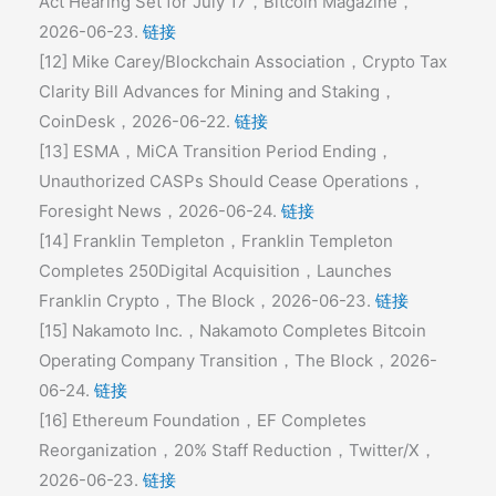
Act Hearing Set for July 17，Bitcoin Magazine，
2026-06-23.
链接
[12] Mike Carey/Blockchain Association，Crypto Tax
Clarity Bill Advances for Mining and Staking，
CoinDesk，2026-06-22.
链接
[13] ESMA，MiCA Transition Period Ending，
Unauthorized CASPs Should Cease Operations，
Foresight News，2026-06-24.
链接
[14] Franklin Templeton，Franklin Templeton
Completes 250Digital Acquisition，Launches
Franklin Crypto，The Block，2026-06-23.
链接
[15] Nakamoto Inc.，Nakamoto Completes Bitcoin
Operating Company Transition，The Block，2026-
06-24.
链接
[16] Ethereum Foundation，EF Completes
Reorganization，20% Staff Reduction，Twitter/X，
2026-06-23.
链接