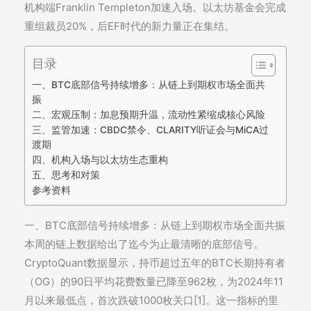
机构端Franklin Templeton加速入场。以太坊基金会完成
重组裁员20%，后EF时代的新力量正在集结。
目录
一、BTC底部信号持续增多：从链上到期权市场全面共
振
二、宏观压制：加息预期升温，流动性紧缩成核心风险
三、监管加速：CBDC禁令、CLARITY听证会与MiCA过
渡期
四、机构入场与以太坊生态重构
五、思考和对策
参考资料
一、BTC底部信号持续增多：从链上到期权市场全面共振
本周的链上数据给出了迄今为止最清晰的底部信号。
CryptoQuant数据显示，持币超过五年的BTC长期持有者
（OG）的90日平均花费数量已降至962枚，为2024年11
月以来最低点，首次跌破1000枚关口[1]。这一指标的里