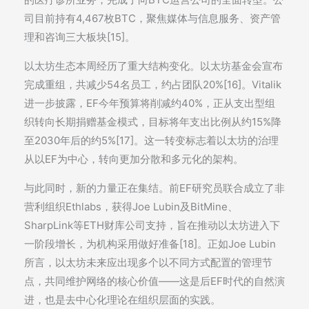
司目前持有4,467枚BTC，聚焦媒体与信息服务、资产管
理和咨询三大板块[15]。
以太坊生态本周经历了重大结构变化。以太坊基金会宣布
完成重组，共减少54名员工，约占团队20%[16]。Vitalik
进一步披露，EF今年预算将削减约40%，正从支出型组
织转向长期捐赠基金模式，目标将年支出比例从约15%降
至2030年后的约5%[17]。这一转变标志着以太坊的治理
从以EF为中心，转向更加分散和多元化的架构。
与此同时，新的力量正在集结。前EF研究员联合成立了非
营利组织Ethlabs，获得Joe Lubin及BitMine、
SharpLink等ETH财库公司支持，旨在推动以太坊进入下
一阶段增长，为机构采用做好准备[18]。正如Joe Lubin
所言，以太坊未来应出现多个以不同方式配置的管理节
点，共同维护网络的核心价值——这是后EF时代的自然演
进，也是去中心化理论在组织层面的实践。