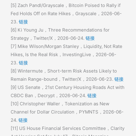
[5] Zach Pandl/Grayscale，Bitcoin Poised to Rally if
Fed Holds Off on Rate Hikes，Grayscale，2026-06-
23.
链接
[6] Ki Young Ju，Three Recommendations for
Strategy，Twitter/X，2026-06-24.
链接
[7] Mike Wilson/Morgan Stanley，Liquidity, Not Rate
Hikes, Is the Real Risk，InvestingLive，2026-06-
23.
链接
[8] Wintermute，Short-term Risk Assets Likely to
Remain Range-bound，Twitter/X，2026-06-23.
链接
[9] US Senate，21st Century Housing Roads Act with
CBDC Ban，Decrypt，2026-06-24.
链接
[10] Christopher Waller，Tokenization as New
Channel for Dollar Circulation，PYMNTS，2026-06-
24.
链接
[11] US House Financial Services Committee，Clarity