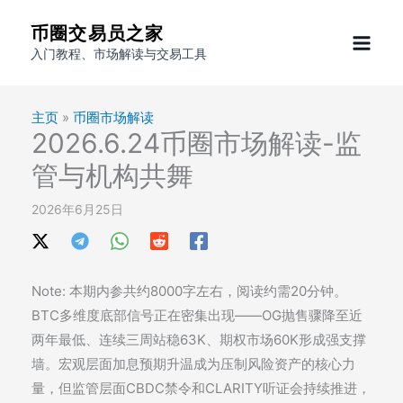
跳
币圈交易员之家
至
入门教程、市场解读与交易工具
内
容
主页
»
币圈市场解读
2026.6.24币圈市场解读-监
管与机构共舞
2026年6月25日
Note: 本期内参共约8000字左右，阅读约需20分钟。
BTC多维度底部信号正在密集出现——OG抛售骤降至近
两年最低、连续三周站稳63K、期权市场60K形成强支撑
墙。宏观层面加息预期升温成为压制风险资产的核心力
量，但监管层面CBDC禁令和CLARITY听证会持续推进，