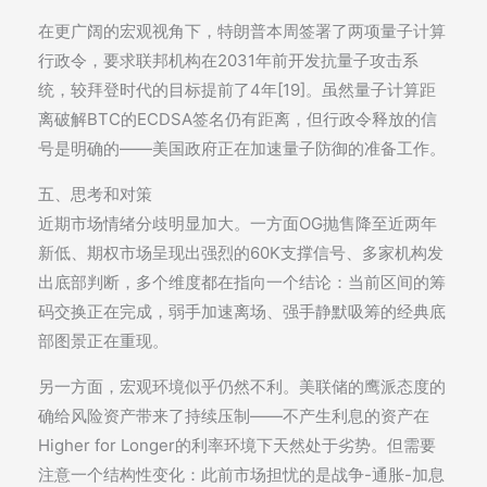
在更广阔的宏观视角下，特朗普本周签署了两项量子计算
行政令，要求联邦机构在2031年前开发抗量子攻击系
统，较拜登时代的目标提前了4年[19]。虽然量子计算距
离破解BTC的ECDSA签名仍有距离，但行政令释放的信
号是明确的——美国政府正在加速量子防御的准备工作。
五、思考和对策
近期市场情绪分歧明显加大。一方面OG抛售降至近两年
新低、期权市场呈现出强烈的60K支撑信号、多家机构发
出底部判断，多个维度都在指向一个结论：当前区间的筹
码交换正在完成，弱手加速离场、强手静默吸筹的经典底
部图景正在重现。
另一方面，宏观环境似乎仍然不利。美联储的鹰派态度的
确给风险资产带来了持续压制——不产生利息的资产在
Higher for Longer的利率环境下天然处于劣势。但需要
注意一个结构性变化：此前市场担忧的是战争-通胀-加息