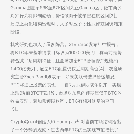
Gamma图显示59K至62K区间为正Gamma区，做市商的
对冲行为将抑制波动，价格倾向于被锁定在该区间[3]。
历史上类似结构出现时，大多对应阶段性底部或回调结束
阶段。
机构研究也加入了看多阵营。21Shares发布年中报告，
将BTC年末基准情景目标设为100,000美刀，称当前走势
符合减半后周期特征，且全球加密ETP管理资产规模约
1,400亿美刀，底层BTC配置仍接近周期高位[4]。灰度研
究主管Zach Pandl则表示，如果美联储选择暂缓加息，
BTC将追上股票的表现——自2月底伊朗战争以来，美股
上涨9%而BTC下跌1%，市场对加息的预期压低了BTC的
收益表现，若加息预期退潮，BTC有相对修复的空间
[5]。
CryptoQuant创始人Ki Young Ju却对当前市场结构给出
了一个冷静的观察：过去两年BTC的已实现市值增长了