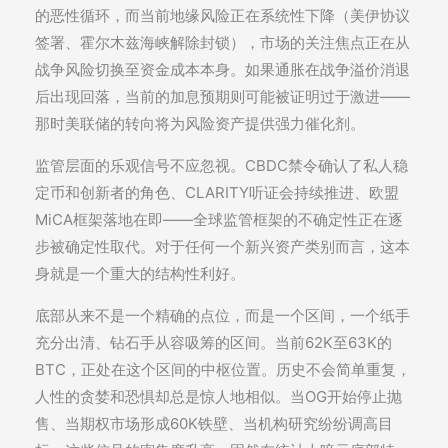
的恶性循环，而当前地缘风险正在系统性下降（美伊协议
签署、霍尔木兹海峡解除封锁），市场的关注焦点正在从
战争风险切换至资金成本本身。如果通胀在战争溢价消退
后出现回落，当前的加息预期则可能被证明过于激进——
那时美联储的转向将为风险资产提供强力催化剂。
监管层面的乐观信号不应忽视。CBDC禁令确认了私人稳
定币和创新者的角色、CLARITY听证会持续推进、欧盟
MiCA框架落地在即——全球监管框架的不确定性正在逐
步被确定性取代。对于任何一个新兴资产类别而言，这本
身就是一个重大的结构性利好。
底部从来不是一个精确的点位，而是一个区间，一个纸手
充分出清、钻石手从容吸筹的区间。当前62K至63K的
BTC，正处在这个区间的中枢位置。历史不会简单重复，
人性的贪婪和恐惧却总是惊人地相似。当OG开始停止抛
售、当期权市场形成60K铁壁、当机构研究纷纷调高目