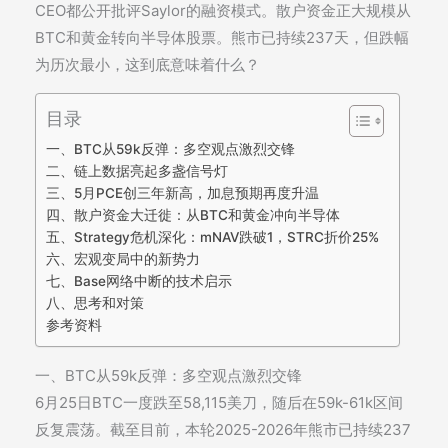
CEO都公开批评Saylor的融资模式。散户资金正大规模从
BTC和黄金转向半导体股票。熊市已持续237天，但跌幅
为历次最小，这到底意味着什么？
目录
一、BTC从59k反弹：多空观点激烈交锋
二、链上数据亮起多盏信号灯
三、5月PCE创三年新高，加息预期再度升温
四、散户资金大迁徙：从BTC和黄金冲向半导体
五、Strategy危机深化：mNAV跌破1，STRC折价25%
六、宏观变局中的新势力
七、Base网络中断的技术启示
八、思考和对策
参考资料
一、BTC从59k反弹：多空观点激烈交锋
6月25日BTC一度跌至58,115美刀，随后在59k-61k区间
反复震荡。截至目前，本轮2025-2026年熊市已持续237