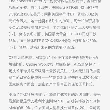
The Kobeissi Letter的一份统计数据直观揭示了当前资金
流向的全貌。自4月以来，美国黄金ETF和比特币ETF累
计净流出120亿美元；同期美国半导体ETF吸引200亿美
元资金流入。这一趋势在5月中旬加速，黄金和加密货币
基金流出规模增加逾两倍，半导体ETF资金流入规模翻倍
[17]。价格表现方面，美国最大黄金ETF GLD同期下跌
13%，而半导体ETF SOXX和SMH分别上涨81%和60%
[17]。散户正以前所未有的方式驱动市场。
CZ最近也表态，AI等新兴行业正在吸收来自加密行业的
热钱[18]。Cathie Wood对此的回应是，AI虽然掀起了一
场技术革命并理应吸引大量投资关注，但AI无法替代加密
资产的财富保护属性——特别是对那些来自全球较不稳定
国家的资本而言，加密资产才是真正的保险工具[19]。
驱动半导体狂热的核心引擎是存储芯片的超级周期。美光
最新财报显示其毛利率达到84.9%，超过英伟达的75%和
Meta的81.9%，位居美国大型科技公司首位[20]。公司高