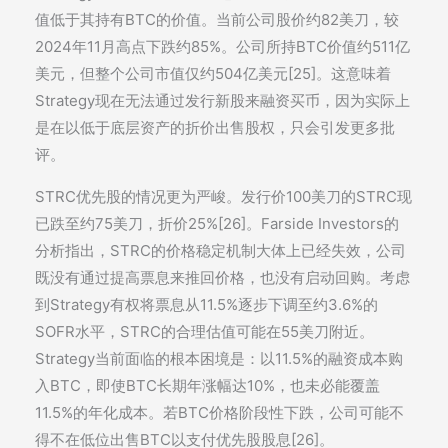
值低于其持有BTC的价值。当前公司股价约82美刀，较
2024年11月高点下跌约85%。公司所持BTC价值约511亿
美元，但整个公司市值仅约504亿美元[25]。这意味着
Strategy现在无法通过发行新股来融资买币，因为实际上
是在以低于底层资产的折价出售股权，只会引发更多批
评。
STRC优先股的情况更为严峻。发行价100美刀的STRC现
已跌至约75美刀，折价25%[26]。Farside Investors的
分析指出，STRC的价格稳定机制大体上已经失效，公司
既没有通过提高票息来推回价格，也没有启动回购。考虑
到Strategy有权将票息从11.5%逐步下调至约3.6%的
SOFR水平，STRC的合理估值可能在55美刀附近。
Strategy当前面临的根本困境是：以11.5%的融资成本购
入BTC，即使BTC长期年涨幅达10%，也未必能覆盖
11.5%的年化成本。若BTC价格阶段性下跌，公司可能不
得不在低位出售BTC以支付优先股股息[26]。