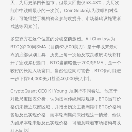
天，为历史第四长熊市，但最大回撤仅53.43%，为历次
熊市中跌幅最小的一次[1]。CoinGecko认为跌幅相对温
和，可能得益于机构资金参与度提升、市场基础设施逐渐
成熟等因素[1]。
多空双方在这个位置的分歧空前激烈。Ali Charts认为
BTC的200周SMA（目前63,500美刀）是十年以来最可
靠的底部识别工具，历史上每一次触及或跌破该均线都打
开了宏观累积窗口，BTC当前略低于200周SMA，是一个
较好的长期入场窗口。当然他也同时警告，BTC仍可能进
一步下探54,000美刀甚至40,000美刀[2]。
CryptoQuant CEO Ki Young Ju则持不同看法。他基于
对数尺度图表分析，认为按照传统周期规律，BTC当前价
格仍未接近底部区域，并指出历次主要周期中BTC价格均
曾触及已实现价格，而本轮周期尚未出现这一情景。他认
为如果本轮未触及已实现价格，可能意味着市场结构与以
往不同[3]。