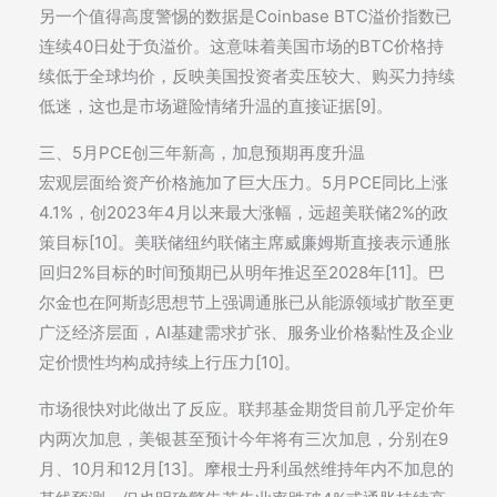
另一个值得高度警惕的数据是Coinbase BTC溢价指数已
连续40日处于负溢价。这意味着美国市场的BTC价格持
续低于全球均价，反映美国投资者卖压较大、购买力持续
低迷，这也是市场避险情绪升温的直接证据[9]。
三、5月PCE创三年新高，加息预期再度升温
宏观层面给资产价格施加了巨大压力。5月PCE同比上涨
4.1%，创2023年4月以来最大涨幅，远超美联储2%的政
策目标[10]。美联储纽约联储主席威廉姆斯直接表示通胀
回归2%目标的时间预期已从明年推迟至2028年[11]。巴
尔金也在阿斯彭思想节上强调通胀已从能源领域扩散至更
广泛经济层面，AI基建需求扩张、服务业价格黏性及企业
定价惯性均构成持续上行压力[10]。
市场很快对此做出了反应。联邦基金期货目前几乎定价年
内两次加息，美银甚至预计今年将有三次加息，分别在9
月、10月和12月[13]。摩根士丹利虽然维持年内不加息的