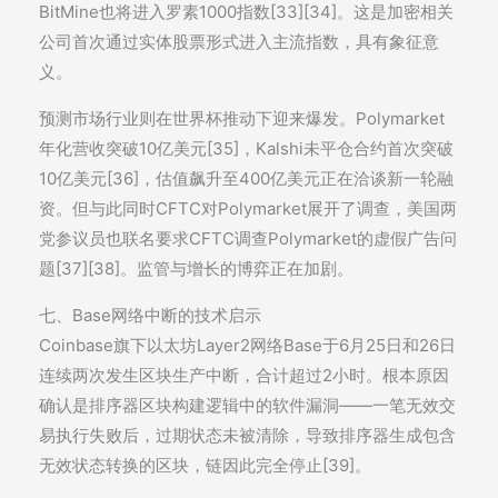
BitMine也将进入罗素1000指数[33][34]。这是加密相关
公司首次通过实体股票形式进入主流指数，具有象征意
义。
预测市场行业则在世界杯推动下迎来爆发。Polymarket
年化营收突破10亿美元[35]，Kalshi未平仓合约首次突破
10亿美元[36]，估值飙升至400亿美元正在洽谈新一轮融
资。但与此同时CFTC对Polymarket展开了调查，美国两
党参议员也联名要求CFTC调查Polymarket的虚假广告问
题[37][38]。监管与增长的博弈正在加剧。
七、Base网络中断的技术启示
Coinbase旗下以太坊Layer2网络Base于6月25日和26日
连续两次发生区块生产中断，合计超过2小时。根本原因
确认是排序器区块构建逻辑中的软件漏洞——一笔无效交
易执行失败后，过期状态未被清除，导致排序器生成包含
无效状态转换的区块，链因此完全停止[39]。