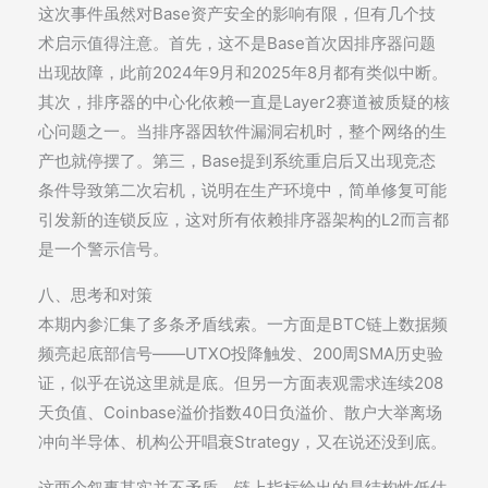
这次事件虽然对Base资产安全的影响有限，但有几个技
术启示值得注意。首先，这不是Base首次因排序器问题
出现故障，此前2024年9月和2025年8月都有类似中断。
其次，排序器的中心化依赖一直是Layer2赛道被质疑的核
心问题之一。当排序器因软件漏洞宕机时，整个网络的生
产也就停摆了。第三，Base提到系统重启后又出现竞态
条件导致第二次宕机，说明在生产环境中，简单修复可能
引发新的连锁反应，这对所有依赖排序器架构的L2而言都
是一个警示信号。
八、思考和对策
本期内参汇集了多条矛盾线索。一方面是BTC链上数据频
频亮起底部信号——UTXO投降触发、200周SMA历史验
证，似乎在说这里就是底。但另一方面表观需求连续208
天负值、Coinbase溢价指数40日负溢价、散户大举离场
冲向半导体、机构公开唱衰Strategy，又在说还没到底。
这两个叙事其实并不矛盾。链上指标给出的是结构性低估