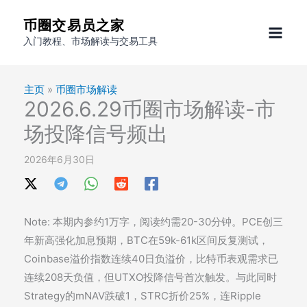
跳
币圈交易员之家
至
入门教程、市场解读与交易工具
内
容
主页
»
币圈市场解读
2026.6.29币圈市场解读-市
场投降信号频出
2026年6月30日
Note: 本期内参约1万字，阅读约需20-30分钟。PCE创三
年新高强化加息预期，BTC在59k-61k区间反复测试，
Coinbase溢价指数连续40日负溢价，比特币表观需求已
连续208天负值，但UTXO投降信号首次触发。与此同时
Strategy的mNAV跌破1，STRC折价25%，连Ripple