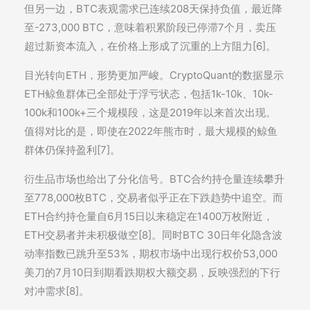
但另一边，BTC表观需求已连续208天保持负值，最近降
至-273,000 BTC，意味着积累阶段已停滞7个月，卖压
超过新资本流入，在价格上形成了沉重的上方阻力[6]。
目光转向ETH，形势更加严峻。CryptoQuant的数据显示
ETH鲸鱼群体已全部处于浮亏状态，包括1k-10k、10k-
100k和100k+三个规模段，这是2019年以来首次出现。
值得对比的是，即使在2022年熊市时，最大规模的鲸鱼
群体仍保持盈利[7]。
衍生品市场也给出了分化信号。BTC合约持仓量连续攀升
至778,000枚BTC，交易者似乎正在下跌趋势中追空。而
ETH合约持仓量自6月15日以来稳定在1400万枚附近，
ETH交易者并未积极做空[8]。同时BTC 30日年化隐含波
动率指数已跳升至53%，期权市场中出现行权价53,000
美刀的7月10日到期看跌期权大额交易，反映强烈的下行
对冲需求[8]。