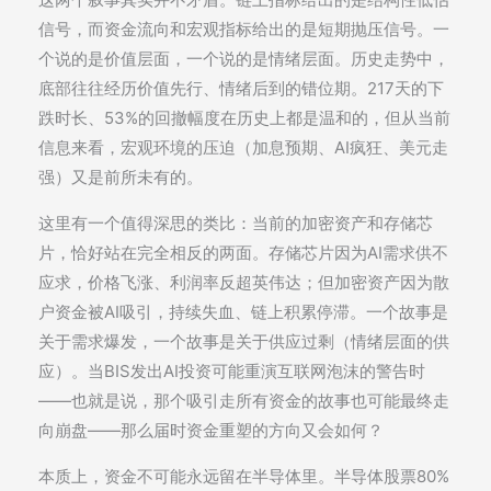
信号，而资金流向和宏观指标给出的是短期抛压信号。一
个说的是价值层面，一个说的是情绪层面。历史走势中，
底部往往经历价值先行、情绪后到的错位期。217天的下
跌时长、53%的回撤幅度在历史上都是温和的，但从当前
信息来看，宏观环境的压迫（加息预期、AI疯狂、美元走
强）又是前所未有的。
这里有一个值得深思的类比：当前的加密资产和存储芯
片，恰好站在完全相反的两面。存储芯片因为AI需求供不
应求，价格飞涨、利润率反超英伟达；但加密资产因为散
户资金被AI吸引，持续失血、链上积累停滞。一个故事是
关于需求爆发，一个故事是关于供应过剩（情绪层面的供
应）。当BIS发出AI投资可能重演互联网泡沫的警告时
——也就是说，那个吸引走所有资金的故事也可能最终走
向崩盘——那么届时资金重塑的方向又会如何？
本质上，资金不可能永远留在半导体里。半导体股票80%