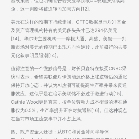
基线预测，但也明确警告若失业率跌破4%或通胀持续高
企，这一判断将被迫转向加息方向[12]。
美元在这样的预期下持续走强。CFTC数据显示对冲基金
及资产管理机构持有的美元多头头寸已达294亿美元
[14]。华尔街主要机构——摩根大通、高盛、美银——判
断市场对美元的预期已出现方向性逆转，此前盛行的去美
元化叙事明显退潮[14]。
值得注意的一个微妙信号是，财长贝森特在接受CNBC采
访时表示，希望美联储对伊朗能源价格上涨逆转后的通胀
保持开放心态，并认为AI热潮可能提高生产率并带来反通
胀效应。这似乎是在暗示美联储不必过于激进行动[15]。
Cathie Wood更是直言，按单位劳动力成本衡量的潜在通
胀仅为0.5%，生产率提升正在对抗通胀[16]。但这种观点
在当前市场主流叙事中并不占上风。
四、散户资金大迁徙：从BTC和黄金冲向半导体