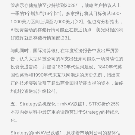
管表示存储短缺至少持续到2028年，战略客户协议从上
一季的1个增加到16个[21]。多家投行将其目标价从500-
1,000美刀区间上调至2,000美刀[22]。但也有分析指出，
AI投资驱动的存储行情可能正在接近顶点，美光财报的利
好或许就是存储行情顶部[23]。
与此同时，国际清算银行在年度经济报告中发出严厉警
告，认为大型科技公司的AI支出狂潮可能以一场持续性的
投资衰退告终，并援引1830年代运河建设、1840年代英
国铁路热和1990年代末互联网泡沫的历史先例，指出真
正的技术突破吸引了超出商业回报所能支撑的资本，最终
均以投资逆转告终[24]。
五、Strategy危机深化：mNAV跌破1，STRC折价25%
本期内参材料中最沉重的话题莫过于Strategy的持续恶
化。
Strategy的mNAV已跌破1，意味着市场对公司的整体估