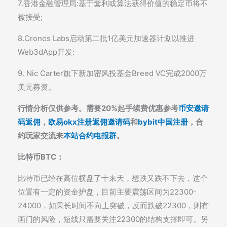
7.香港金融管理局:基于套利或算法获得价值的稳定币将不
被接受;
8.Cronos Labs启动第二批1亿美元加速器计划以推进
Web3dApp开发:
9. Nic Carter旗下新加密风投基金Breed VC完成2000万
美元募资。
行情分析仅供参考。需要20%起手续费优惠参考
币安邀请
码返佣
，
欧易okx注册返佣邀请码
和
bybit中国注册
，合
约玩家交流来
本站合约电报群
。
比特币BTC：
比特币已经在高位横盘了十来天，想跌又跌不下去，这个
位置有一定的资金护盘，目前主要震荡区间为22300-
24000，如果长时间不向上突破，反而跌破22300，则有
画门的风险，短线只需要关注22300的结构支撑即可。另