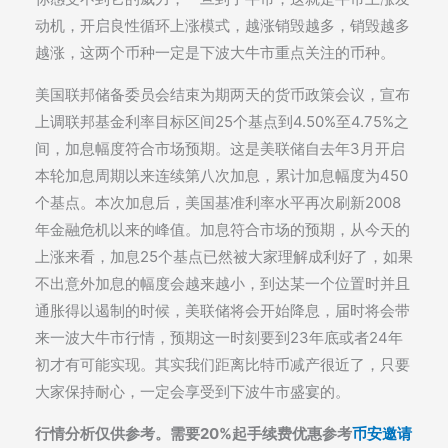
动机，开启良性循环上涨模式，越涨销毁越多，销毁越多
越涨，这两个币种一定是下波大牛市重点关注的币种。
美国联邦储备委员会结束为期两天的货币政策会议，宣布
上调联邦基金利率目标区间25个基点到4.50%至4.75%之
间，加息幅度符合市场预期。这是美联储自去年3月开启
本轮加息周期以来连续第八次加息，累计加息幅度为450
个基点。本次加息后，美国基准利率水平再次刷新2008
年金融危机以来的峰值。加息符合市场的预期，从今天的
上涨来看，加息25个基点已然被大家理解成利好了，如果
不出意外加息的幅度会越来越小，到达某一个位置时并且
通胀得以遏制的时候，美联储将会开始降息，届时将会带
来一波大牛市行情，预期这一时刻要到23年底或者24年
初才有可能实现。其实我们距离比特币减产很近了，只要
大家保持耐心，一定会享受到下波牛市盛宴的。
行情分析仅供参考。需要20%起手续费优惠参考
币安邀请