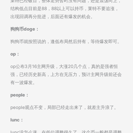
莱特已经破百，整体走势暂时没有问题，还是震荡向上，
结构低点目前是88，88以上可以持币，莱特不要追涨，
出现回调再分批进，后面还有爆发的机会。
狗狗币doge：
狗狗币就按照说的，逢低布局然后持有，等待爆发即可。
op：
op公布3月16主网升级，大涨20几个点，真的是强者恒
强，已经历史新高，上方在无压力，预计主网升级前还会
有一波爆发。
people：
people观点不变，局部已经走出来了，就差主升浪了。
lunc：
lunc没怎么涨，在低位调整很久了，这个币一般都是调整