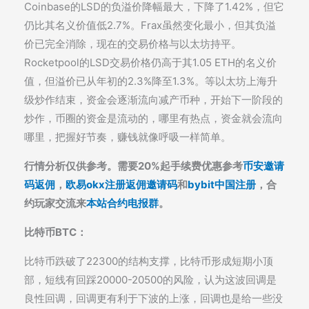
Coinbase的LSD的负溢价降幅最大，下降了1.42%，但它
仍比其名义价值低2.7%。Frax虽然变化最小，但其负溢
价已完全消除，现在的交易价格与以太坊持平。
Rocketpool的LSD交易价格仍高于其1.05 ETH的名义价
值，但溢价已从年初的2.3%降至1.3%。等以太坊上海升
级炒作结束，资金会逐渐流向减产币种，开始下一阶段的
炒作，币圈的资金是流动的，哪里有热点，资金就会流向
哪里，把握好节奏，赚钱就像呼吸一样简单。
行情分析仅供参考。需要20%起手续费优惠参考
币安邀请
码返佣
，
欧易okx注册返佣邀请码
和
bybit中国注册
，合
约玩家交流来
本站合约电报群
。
比特币BTC：
比特币跌破了22300的结构支撑，比特币形成短期小顶
部，短线有回踩20000-20500的风险，认为这波回调是
良性回调，回调更有利于下波的上涨，回调也是给一些没