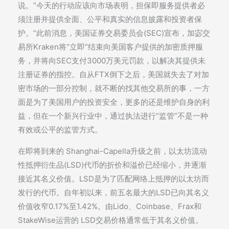
说。”今天的行动应该向市场表明，担保即服务提供者必
须注册并提供全面、公平和真实的信息披露和投资者保
护。”此前消息，美国证券交易委员会(SEC)宣布，加宓交
易所Kraken将“立即”结束向美国客户提供的加密质押服
务，并将向SEC支付3000万美元罚款，以解决其提供未
注册证券的指控。自从FTX倒下之后，美国就失去了对加
密市场的一部分控制，就不断的找其他交易所的事，一方
面是为了美国用户的投资安全，更多的还是维护自身的利
益，但在一个新兴行业中，通过执法进行“监管”不是一种
有效或公平的监管方式。
在即将到来的 Shanghai-Capella升级之前，以太坊流动
性抵押衍生品(LSD)代币的折价和溢价已经缩小，并逐渐
接近其名义价值。LSD是为了匹配网络上抵押的以太坊而
发行的代币。自年初以来，前五名最大的LSD已向其名义
价值收窄0.17%至1.42%。由Lido、Coinbase、Frax和
StakeWise运营的 LSD交易价格通常低于其名义价值。