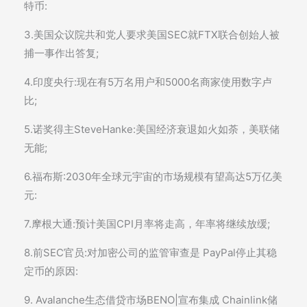
特币:
3.美国众议院共和党人要求美国SEC就FTX联合创始人被
捕一事作出答复;
4.印度央行:现在有5万名用户和5000名商家使用数字卢
比;
5.诺奖得主SteveHanke:美国经济衰退如火如荼，美联储
无能;
6.福布斯:2030年全球元宇宙的市场规模有望高达5万亿美
元:
7.摩根大通:预计美国CPI月率将走高，年率将继续放缓;
8.前SEC官员:对加密公司的监管审查是 PayPal停止其稳
定币的原因:
9. Avalanche生态借贷市场BENO|宣布集成 Chainlink储