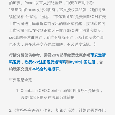
的证券。Paxos发言人拒绝置评，币安在声明中称:
“BUSD由Paxos发行和拥有，它只授权其品牌。我们将继
续监测相关情况。”据悉，“韦尔斯通知”是美国SEC对在美
上市公司进行民事诉讼前发出的非正式提醒，接到通知的
上市公司可以在收到正式诉讼前跟SEC进行沟通和协商。
sec真的是逮谁咬谁，看谁不爽就干谁，估计币安这个事
也不大，最多就是交点罚款和解，不必过度惊慌。】
行情分析仅供参考。需要20%起手续费优惠参考
币安邀请
码返佣
，
欧易okx注册返佣邀请码
和
bybit中国注册
，合
约玩家交流来
本站合约电报群
。
重要消息全览：
Coinbase CEO:Coinbase的质押服务不是证券，
必要情况下愿意在法庭为其辩护:
2.《富爸爸穷爸爸》作者:一切都会崩溃，计划购买更多比