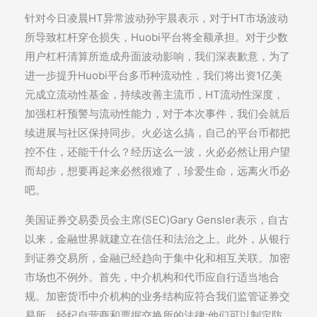
针对今日凌晨HT异常波动孙宇晨表示，对于HT市场波动
所导致杠杆穿仓损失，Huobi平台将全额承担。对于少数
用户杠杆清算所造成舟面波动影响，我们深表歉意，为了
进一步提升Huobi平台多币种流动性，我们将出资1亿美
元成立流动性基金，持续改善主流币，HT流动性深度，
加强杠杆预警与流动性能力，对于本次事件，我们会就后
续进展与社区保持同步。火必这么搞，自己的平台币都把
控不住，还能干什么？经历这么一波，火必必然让用户望
而却步，想要再起来必然很难了，珍爱生命，远离火币必
吧。
美国证券交易委员会主席(SEC)Gary Gensler表示，自古
以来，金融世界就建立在信任和法治之上。此外，从银行
到证券交易所，金融已经趋向于集中化和相互关联。加密
市场也不例外。首先，中介机构和代币应自行适当地合
规。加密货币中介机构的业务结构应符合我们监管证券交
易所、经纪自营商和票据交换所的法律:他们可以制定防