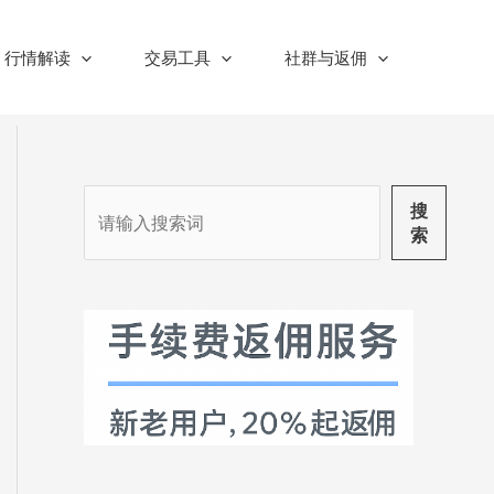
行情解读
交易工具
社群与返佣
搜
搜
索
索