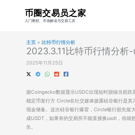
跳
币圈交易员之家
至
内
入门教程、市场解读与交易工具
容
主页
»
比特币行情分析
2023.3.11比特币行情分析
2025年11月25日
据Coingecko数据显示USDC出现短时脱锚当前跌至
稳定币发行方 Circle在社交媒体披露硅谷银行是
现金储备。这次硅谷银行爆雷，Circle银行损失挺
成USDT，如果有的交易所不能直接换usdt，你就
生。