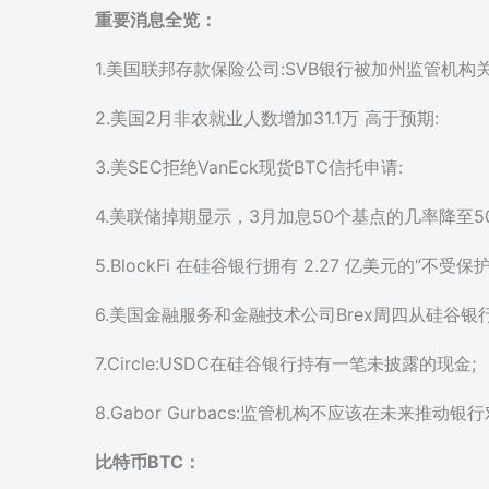
重要消息全览：
1.美国联邦存款保险公司:SVB银行被加州监管机构关
2.美国2月非农就业人数增加31.1万 高于预期:
3.美SEC拒绝VanEck现货BTC信托申请:
4.美联储掉期显示，3月加息50个基点的几率降至50
5.BlockFi 在硅谷银行拥有 2.27 亿美元的“不受保护
6.美国金融服务和金融技术公司Brex周四从硅谷银
7.Circle:USDC在硅谷银行持有一笔未披露的现金;
8.Gabor Gurbacs:监管机构不应该在未来推
比特币BTC：