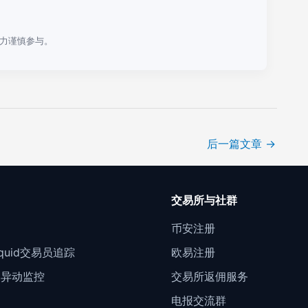
力谨慎参与。
后一篇文章
→
口
交易所与社群
门
币安注册
Liquid交易员追踪
欧易注册
约异动监控
交易所返佣服务
电报交流群