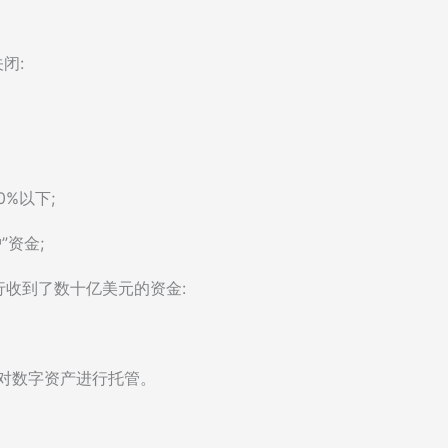
闭:
%以下;
”资金;
行收到了数十亿美元的资金:
动银行对数字资产进行托管。