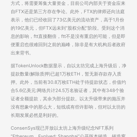
方式，将需要筹集大量资金，目前公司内部关于资金应来
自FTX还是第三方存在争论。此外，FTX的律师还向法庭
表示，他们已经收回了73亿美元的流动资产，高于1月份
的19亿美元，但FTX远未到“股权分配”阶段。受到这个消
息的影响，ftt直接翻倍，ftt不是没有重启的可能，但是即
便重启也很难回到之前的巅峰，除非是有大机构后者政府
出来背书。
据TokenUnlock数据显示，自以太坊完成上海升级后，净
提款数量(解除质押)已超1万枚ETH，暂无新存款存入质
押。此外，当前有30.8万枚ETH处于待提款状态，价值约
合5.6亿美元:网络共计24.5万名验证者，其中有348个验
证者全额提款，其余为部分提款。以太升级带来的抛压并
没有想象中的那么大，短线或有些许影响，但对以太坊的
长期发展必然是利好的。
ConsenSys现已开放以太坊上海升级纪念NFT系列
“Ethereum，Evolved: Shanghai”公开版本铸造，铸造窗