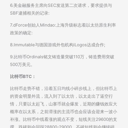
6.美金融服务主席向SEC发送第二次请求，要求提供与
SBF逮捕相关的记录:
7.dForce创始人Mindao:上海升级标志着以太坊原生利率
政策的确定:
8.Immutable与德国游戏外包机构iLogos达成合作;
9.比特币Ordinals铭文铸造量突破110万，铸造费用突破
500万美元。
比特币BTC：
比特币走势不错，沿着五日均线小碎步线上，但比特币上
的资金明显外流，流入到了以太坊，以太走出了逼空行
情，只要以太起飞，山寨币就会爆发，近期的赚钱效应大
概率在以太系，之前滞涨的主流币也会应该会迎来一波小
补涨。比特币中线看涨的观点不变，短线关注29600的支
撑，跌破则会回踩28800-29000，不破短线则会继续碎