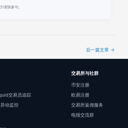
力谨慎参与。
后一篇文章
→
口
交易所与社群
门
币安注册
Liquid交易员追踪
欧易注册
约异动监控
交易所返佣服务
电报交流群