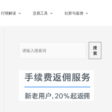
行情解读
交易工具
社群与返佣
搜
搜
索
索