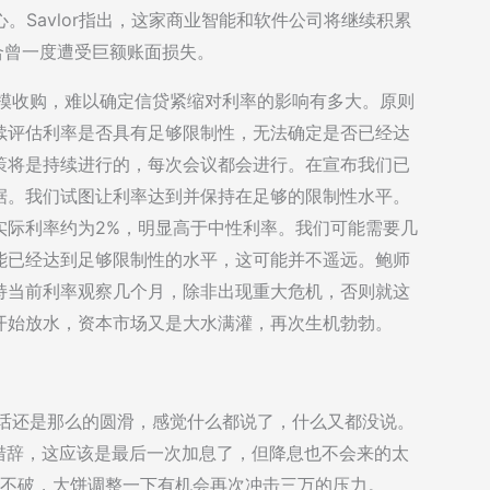
力保持信心。Savlor指出，这家商业智能和软件公司将继续积累
组合曾一度遭受巨额账面损失。
规模收购，难以确定信贷紧缩对利率的影响有多大。原则
续评估利率是否具有足够限制性，无法确定是否已经达
策将是持续进行的，每次会议都会进行。在宣布我们已
据。我们试图让利率达到并保持在足够的限制性水平。
实际利率约为2%，明显高于中性利率。我们可能需要几
能已经达到足够限制性的水平，这可能并不遥远。鲍师
持当前利率观察几个月，除非出现重大危机，否则就这
开始放水，资本市场又是大水满灌，再次生机勃勃。
讲话还是那么的圆滑，感觉什么都说了，什么又都没说。
措辞，这应该是最后一次加息了，但降息也不会来的太
个位置不破，大饼调整一下有机会再次冲击三万的压力。