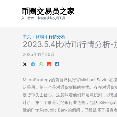
跳
币圈交易员之家
至
内
入门教程、市场解读与交易工具
容
主页
»
比特币行情分析
2023.5.4比特币行情分析
2025年11月25日
MicroStrategy的前首席执行官Michael Sa
泛采用。第一个是对通货膨胀的担忧。存在对通货
定货币失去信心。这意味着他们开始意识到，以现
计价。第二个事最近的银行业危机，包括 Silvergate Bank、
近的FirstRepublic Bank的倒闭，已经破坏了