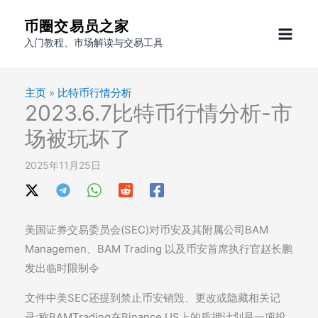
跳
币圈交易员之家
至
入门教程、市场解读与交易工具
内
容
主页
»
比特币行情分析
2023.6.7比特币行情分析-市
场被玩坏了
2025年11月25日
美国证券交易委员会(SEC)对币安及其附属公司BAM
Managemen、BAM Trading 以及币安首席执行官赵长鹏
发出临时限制令
文件中美SEC还提到禁止币安销毁、更改或隐藏相关记
录:称BAMTrading在Binance.US上的质押计划是一项投