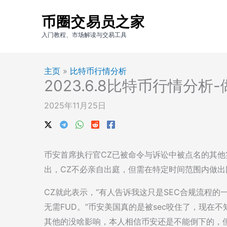
跳
币圈交易员之家
至
内
入门教程、市场解读与交易工具
容
主页
»
比特币行情分析
2023.6.8比特币行情分析
2025年11月25日
币安首席执行官CZ已被命令与诉讼中被点名的其他实体
出，CZ不必亲自出庭，但需在特定时间范围内做出
CZ就此表示，“有人告诉我这只是SEC合规流程
无需FUD。”币安美国真的是被sec咬住了，现在
其他的没啥影响，本人相信币安还是不能倒下的，