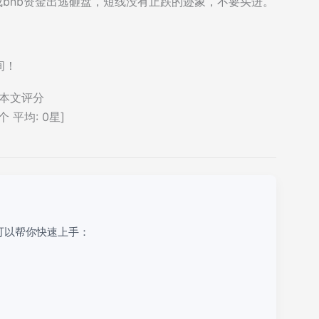
成bnb资金出逃砸盘，短线没有止跌的迹象，不要买进。
间！
本文评分
个 平均:
0
星]
可以帮你快速上手：