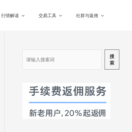
行情解读
交易工具
社群与返佣
搜
搜
索
索