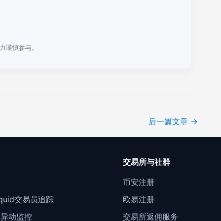
力谨慎参与。
后一篇文章
→
口
交易所与社群
门
币安注册
Liquid交易员追踪
欧易注册
约异动监控
交易所返佣服务