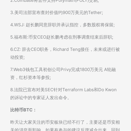
2.Coinbase将暂停支持Polymath(POLY)交易;
3.美司法部宣布查封价值约900万美元的Tether;
4.WSJ: 赵长鹏同意辞职并承认指控，多数股权将保留;
5.福布斯:币安CEO赵长鹏考虑在刑事调查结束后辞职;
6.CZ: 辞去CEO职务，Richard Teng接任，未来或进行被
动投资;
7.Web3钱包工具初创公司Privy完成1800万美元 A轮融
资，红杉资本等参投;
8.法院已宣布对美SEC针对Terraform Labs和Do Kwon
的诉讼中的专家证人发出命令。
比特币BTC：
昨天让大家关注的币安板块已经不行了，主要还是币安相
关的消息面影响，如果有参与的建议反弹减仓出来。回到