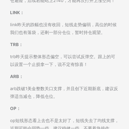
仓避险，后续若能站上2140，才能再次打开上涨空间！
LINK：
link昨天的跌幅也没有收回，短线走势偏弱，高位的时候
我们也有落袋，还剩一部分仓位，暂时持仓观望。
TRB：
trb昨天提示整体形态偏空，可以尝试反弹空。跟上的可
以设置一个止损拿一下，说不定有惊喜！
ARB：
arb跌破1美金整数关口支撑，并且创下近期新底，建议反
弹适当减仓，降低仓位。
OP：
op短线形态看上去也不是太好了，短线失去了均线支撑，
近期可能会弱势一些，建议稳健一些，不要着急操作。