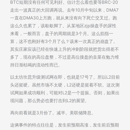
BTC短期没有任何可见利好。估计怎么着也要等BRC-20
走出一波真正的大回调再说。去年10月中旬以来，DMA7
一直在DMA30上方跑，就从来没有向下死亡交叉过。跑
这么久也累了，该歇歇脚了。从某地区zjp操盘手的尿性
来看，一般而言，盘子的周期就是3个月。这么掐指一
算，这不也刚好有3个月了么？该来一次真正的崩盘了。
其实庄家应该已经在快速上升的冲刺阶段就把货出得差不
多了，现在的高位盘整，不过是高位接盘的韭菜在勉力维
持日渐枯竭的流动性而已。
以太坊坎昆升级测试网在即，也就是17号了。所以L2目前
头还挺硬。虽然市场不太硬，L2还硬是挺着不软。这次测
试网如果成功顺利，可能对L2是一个提振。否则，如果出
现问题，那么势必也要打击到L2的展望。
再向前看就是3月份了。减半。美联储降息。
这俩事件的特点往往是，发生前预期高涨，发生前后预期