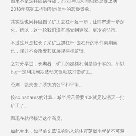
如果不是这样因祸得福，2022年底可能就还是要上演
2018年底矿工挥泪割肉硬件的悲惨景象。
其实这也同样阻挡了矿工去杠杆这一步，让熊市进一步深
化。所以，这一轮我们没有感受到更深、更冷的熊市。
不过这只是拉长了采矿业加杠杆-去杠杆的事件周期而
已，却并不会改变其底层规律和逻辑。
之前分享过，长期看，矿工的超额利润是趋于零的。所以
btc一定利用周期波动来促动或打击矿工。
否则，就失去了系统的公平和平衡。
按coinshares的计算，减半后只需要40k就足以消灭一批
矿工了。
而现在就很接近这个高度。
如此看来，如早前文章说的陷入箱体震荡似乎就是不可避