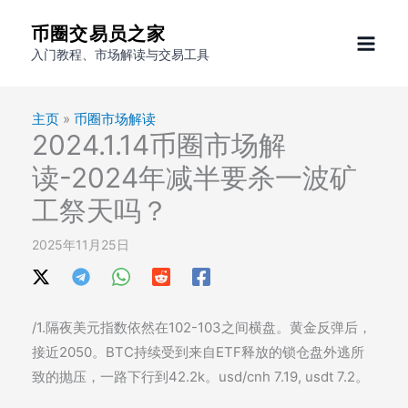
跳
币圈交易员之家
至
入门教程、市场解读与交易工具
内
容
主页
»
币圈市场解读
2024.1.14币圈市场解
读-2024年减半要杀一波矿
工祭天吗？
2025年11月25日
/1.隔夜美元指数依然在102-103之间横盘。黄金反弹后，
接近2050。BTC持续受到来自ETF释放的锁仓盘外逃所
致的抛压，一路下行到42.2k。usd/cnh 7.19, usdt 7.2。