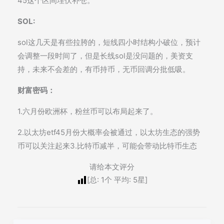
45这个区间埋伏补仓。
SOL:
sol这几天是有些拉胯的，短线四小时结构小破位，预计
会调整一段时间了，但是长线sol是没问题的，美资支
持，未来不会差的，有币持币，无币回调分批低吸。
财富密码：
1.六月份欧洲杯，粉丝币可以布局起来了。
2.以太坊etf45月份大概率会被通过，以太坊生态的强势
币可以关注起来3.比特币减半，可能会带动比特币生态
请给本文评分
[总:
1
个 平均:
5
星]