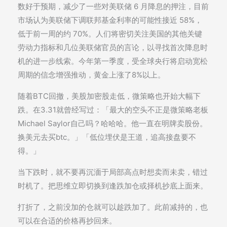
数好于预期，减少了一些对美联储 6 月降息的押注，目前
市场认为美联储下调联邦基金利率的可能性接近 58%，
低于前一周的约 70%。人们将密切关注美国的其他关键
劳动力指标和几位美联储官员的言论，以寻找首次降息时
机的进一步线索。今年第一季度，受全球央行将启动宽松
周期的信念增强推动，黄金上涨了8%以上。
随着BTC回撤，美股加密股走低，微策略也开始大幅下
跌。在3.31就曾经写过：「最大的空头不正是微策略老板
Michael Saylor自己吗？哈哈哈。他一直在明牌卖股份。
换美元去买btc。」「低位埋伏是王道，追高接盘要不
得。」
当下跌时，就不要再沉湎于局部高点时想卖而未卖，错过
时机了。把思维立即切换到逢跌加仓或择机抄底上面来。
打折了，之前没加的仓就可以趁跌加了。此前减持的，也
可以在合适的价格再抄回来。