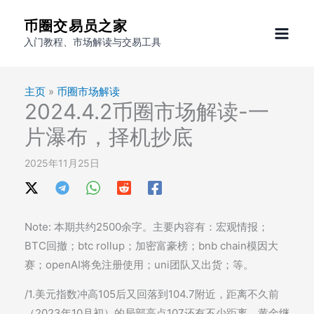
跳
币圈交易员之家
至
入门教程、市场解读与交易工具
内
容
主页
»
币圈市场解读
2024.4.2币圈市场解读-一
片瀑布，择机抄底
2025年11月25日
Note: 本期共约2500余字。主要内容有：宏观情报；
BTC回撤；btc rollup；加密富豪榜；bnb chain模因大
赛；openAI将免注册使用；uni团队又出货；等。
/1.美元指数冲高105后又回落到104.7附近，距离不久前
（2023年10月初）的局部高点107还有不少距离。黄金继