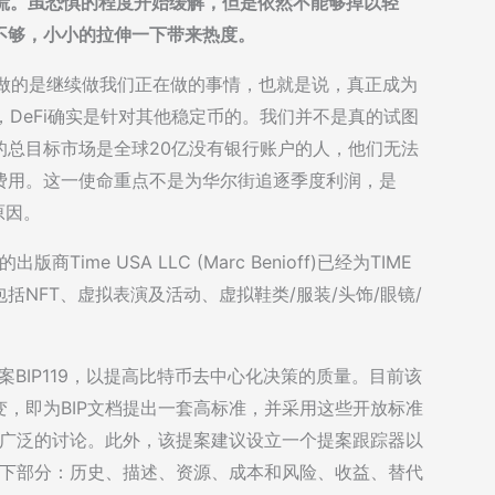
慌。虽恐惧的程度开始缓解，但是依然不能够掉以轻
不够，小小的拉伸一下带来热度。
时表示，计划做的是继续做我们正在做的事情，也就是说，真正成为
，DeFi确实是针对其他稳定币的。我们并不是真的试图
r的总目标市场是全球20亿没有银行账户的人，他们无法
费用。这一使命重点不是为华尔街追逐季度利润，是
的原因。
商Time USA LLC (Marc Benioff)已经为TIME
包括NFT、虚拟表演及活动、虚拟鞋类/服装/头饰/眼镜/
进提案BIP119，以提高比特币去中心化决策的质量。目前该
改变，即为BIP文档提出一套高标准，并采用这些开放标准
更广泛的讨论。此外，该提案建议设立一个提案跟踪器以
以下部分：历史、描述、资源、成本和风险、收益、替代