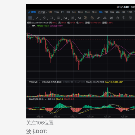
关注106位置
波卡DOT: