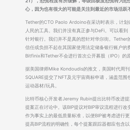
21），恐慌程度有所缓解，等级由极度恐慌转为恐
心，因为也有很大的可能是关注到最近的市场活跃
Tether的CTO Paolo Ardoino在采访
人民的工具。我们并没有真正参与DeFi。可以看到
针对银行。我们并不是真的想针对华尔街。Tethe
信任或负担不起在其国家使用法定储备银行账户的
Bitfinix和Tether不会进行首次公开募股（IPO）
据美国律师Mike Kondoudis的推文，美国时代周刊的出版
SQUARE提交了NFT及元宇宙商标申请，涵盖范围
运动器材/玩具。
比特币核心开发者Jeremy Rubin提出比特币改
提案正在讨论中。该BIP提议对BIP审议流程进行
作为事实上的最低质量标准，以便BIP被考虑进行
提高BIP流程的明确性，每个提案跟踪器都应包含