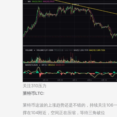
关注310压力
莱特币LTC:
莱特币这波的上涨趋势还是不错的，持续关注106
撑在104附近，空间正在压缩，等待三角破位