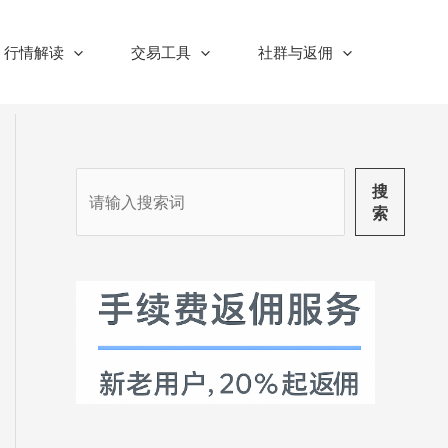
行情解读
交易工具
社群与返佣
搜
搜
索
索