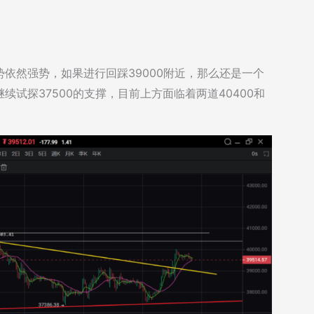
依然强势，如果进行回踩39000附近，那么还是一个
试探37500的支撑，目前上方面临着两道40400和