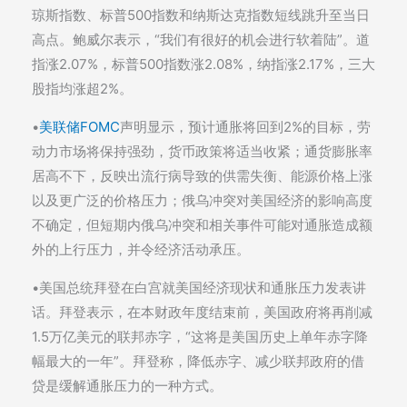
琼斯指数、标普500指数和纳斯达克指数短线跳升至当日
高点。鲍威尔表示，“我们有很好的机会进行软着陆”。道
指涨2.07%，标普500指数涨2.08%，纳指涨2.17%，三大
股指均涨超2%。
•
美联储FOMC
声明显示，预计通胀将回到2%的目标，劳
动力市场将保持强劲，货币政策将适当收紧；通货膨胀率
居高不下，反映出流行病导致的供需失衡、能源价格上涨
以及更广泛的价格压力；俄乌冲突对美国经济的影响高度
不确定，但短期内俄乌冲突和相关事件可能对通胀造成额
外的上行压力，并令经济活动承压。
•美国总统拜登在白宫就美国经济现状和通胀压力发表讲
话。拜登表示，在本财政年度结束前，美国政府将再削减
1.5万亿美元的联邦赤字，“这将是美国历史上单年赤字降
幅最大的一年”。拜登称，降低赤字、减少联邦政府的借
贷是缓解通胀压力的一种方式。