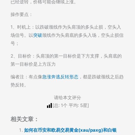
已经逆转，价格可能会继续上涨。
操作要点：
1、时机上：以跌破颈线作为头肩顶的多头止损，空头入
场信号。以
突破
颈线作为头肩底的多头入场，空头止损信
号；
2、目标价：头肩顶的第一目标价是下方支撑，头肩底的
第一目标价是上方压力
编者注：有点像
急涨奔逃反转形态
，都是跌破颈线之后趋
势反转。
请给本文评分
[总:
1
个 平均:
5
星]
相关文章：
如何在币安和欧易交易黄金(xau/paxg)和白银