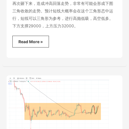
再次砸下来，造成冲高回落走势，非常有可能会形成下图
三角收敛的走势。预计短线大概率会在这个三角形态中运
行，短线可以三角形为参考，进行高抛低吸，高空低多。
下方支撑29000，上方压力32000。
2022.6.9
Read More »
比
特
币
行
情
分
析-
持
续
震
荡