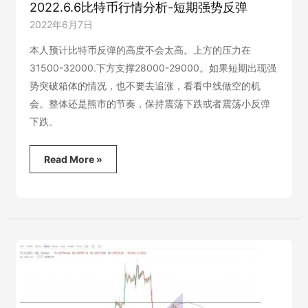
2022.6.6比特币行情分析-短期强势反弹
2022年6月7日
本人预计比特币反弹的高度不会太高。上方的压力在
31500-32000.下方支撑28000-29000。如果短期出现强
势突破箱体的情况，也不要去追涨，看看中线做空的机
会。整体还是熊市的节奏，保持震荡下跌或者震荡小反弹
下跌。
2022.6.6
Read More »
比
特
币
行
情
分
析-
短
期
强
势