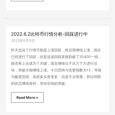
比
特
币
行
情
分
析-
2022.6.2比特币行情分析-回踩进行中
沉
默
2022年6月5日
中
爆
昨天也说了行情可能是上涨回踩，然后再继续上涨，现在
发，
已经进行了回踩，但是这波回踩直接跌破了30400一线，
或
能否再上去成为了关键，现在继续位于压力下方进行活
沉
默
动，突破才能继续上涨。今日恐惧与贪婪指数为13，等级
中
为极度恐惧，虽然多头有变多，但是不太明显，所以弱势
死
的状态继续保持，等待后续的突破。
亡
2022.6.2
Read More »
比
特
币