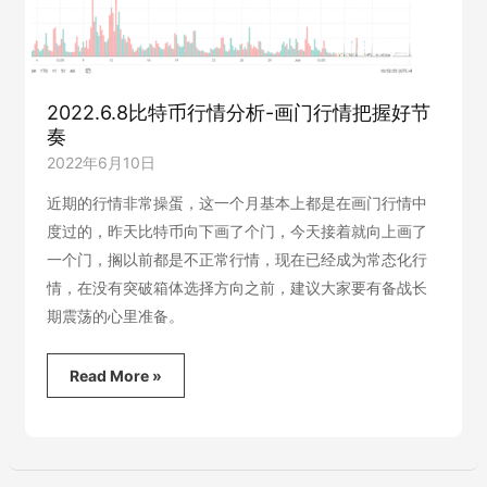
2022.6.8比特币行情分析-画门行情把握好节
奏
2022年6月10日
近期的行情非常操蛋，这一个月基本上都是在画门行情中
度过的，昨天比特币向下画了个门，今天接着就向上画了
一个门，搁以前都是不正常行情，现在已经成为常态化行
情，在没有突破箱体选择方向之前，建议大家要有备战长
期震荡的心里准备。
2022.6.8
Read More »
比
特
币
行
情