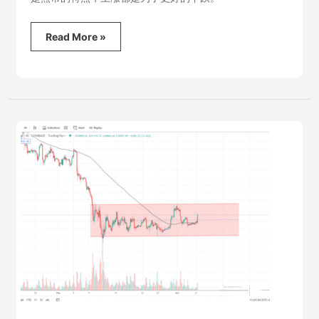
2022.6.7
Read More »
比
特
币
行
情
分
析-
熊
市
藐
视
一
切，
总
统
也
不
行