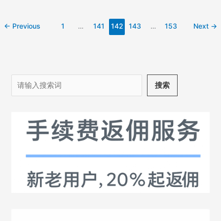
行
情
分
←
Previous
1
…
141
142
143
…
153
Next
→
析-
回
踩
进
行
中
搜
搜索
索