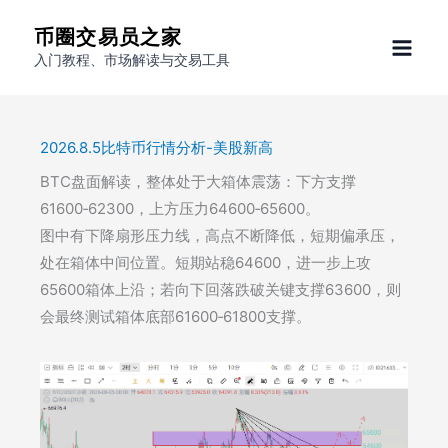
跳
币圈交易员之家
至
入门教程、市场解读与交易工具
内
容
2026.8.5比特币行情分析-美股新高
BTC盘面解读，整体处于大箱体震荡：下方支撑
61600‑62300，上方压力64600‑65600。
​图中有下降扇形压力线，高点不断降低，短期偏承压，
处在箱体中间位置。短期站稳64600，进一步上攻
65600箱体上沿；若向下回落跌破关键支撑63600，则
会最终测试箱体底部61600‑61800支撑。