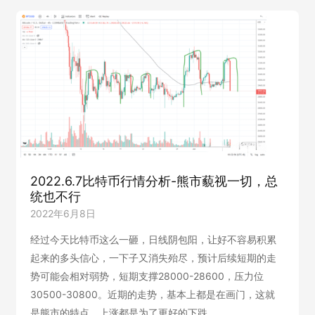
分
析-
画
门
行
情
把
握
好
节
奏
2022.6.7比特币行情分析-熊市藐视一切，总
统也不行
2022年6月8日
经过今天比特币这么一砸，日线阴包阳，让好不容易积累
起来的多头信心，一下子又消失殆尽，预计后续短期的走
势可能会相对弱势，短期支撑28000-28600，压力位
30500-30800。近期的走势，基本上都是在画门，这就
是熊市的特点，上涨都是为了更好的下跌。